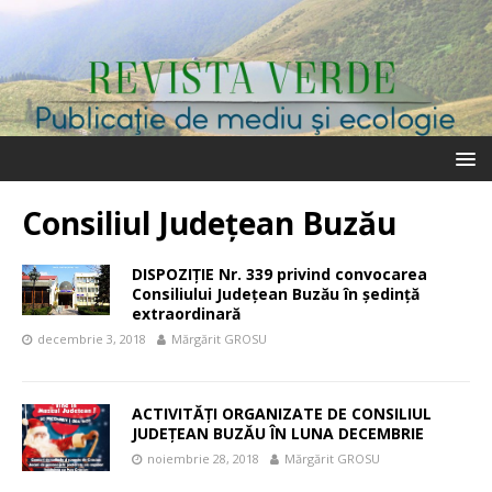
Consiliul Județean Buzău
DISPOZIŢIE Nr. 339 privind convocarea
Consiliului Judeţean Buzău în şedinţă
extraordinară
decembrie 3, 2018
Mărgărit GROSU
ACTIVITĂȚI ORGANIZATE DE CONSILIUL
JUDEȚEAN BUZĂU ÎN LUNA DECEMBRIE
noiembrie 28, 2018
Mărgărit GROSU