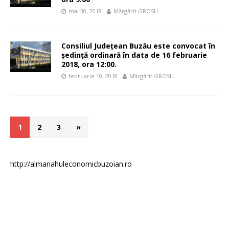
mai 30, 2018
Mărgărit GROSU
Consiliul Județean Buzău este convocat în
ședință ordinară în data de 16 februarie
2018, ora 12:00.
februarie 10, 2018
Mărgărit GROSU
1
2
3
»
http://almanahuleconomicbuzoian.ro