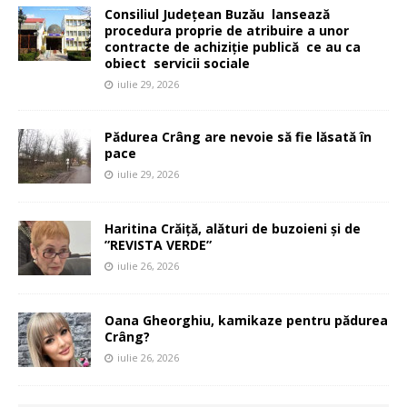
Consiliul Județean Buzău lansează
procedura proprie de atribuire a unor
contracte de achiziție publică ce au ca
obiect servicii sociale
iulie 29, 2026
Pădurea Crâng are nevoie să fie lăsată în
pace
iulie 29, 2026
Haritina Crăiță, alături de buzoieni și de
”REVISTA VERDE”
iulie 26, 2026
Oana Gheorghiu, kamikaze pentru pădurea
Crâng?
iulie 26, 2026