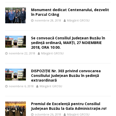
Monument dedicat Centenarului, dezvelit
în Parcul Crâng
noiembrie 28, 2018
Mărgărit GROSU
Se convoacă Consiliul Judeţean Buzău în
şedinţă ordinară, MARȚI, 27 NOIEMBRIE
2018, ORA 10:00.
noiembrie 22, 2018
Mărgărit GROSU
DISPOZIŢIE Nr. 303 privind convocarea
Consiliului Judeţean Buzău în şedinţă
extraordinară
noiembrie 6, 2018
Mărgărit GROSU
Premiul de Excelență pentru Consiliul
Judeţean Buzău la Gala Administrație.ro!
octombrie 26, 2018
Mărgărit GROSU