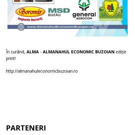
În curând,
ALMA
-
ALMANAHUL ECONOMIC BUZOIAN
ediție
print!
http://almanahuleconomicbuzoian.ro
PARTENERI