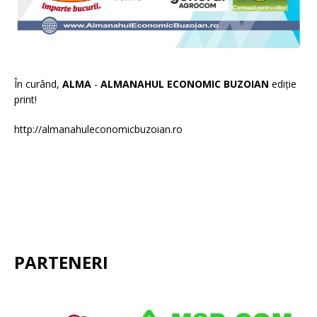
În curând,
ALMA
-
ALMANAHUL ECONOMIC BUZOIAN
ediție
print!
http://almanahuleconomicbuzoian.ro
PARTENERI