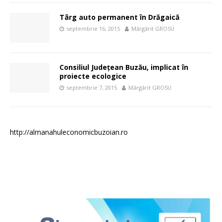
Târg auto permanent în Drăgaică
septembrie 16, 2015
Mărgărit GROSU
Consiliul Judeţean Buzău, implicat în
proiecte ecologice
septembrie 7, 2015
Mărgărit GROSU
http://almanahuleconomicbuzoian.ro