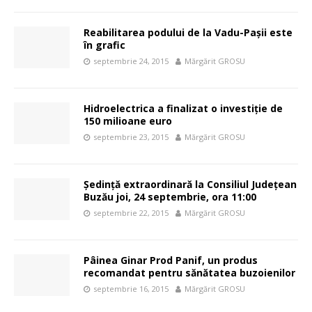
Reabilitarea podului de la Vadu-Paşii este
în grafic
septembrie 24, 2015
Mărgărit GROSU
Hidroelectrica a finalizat o investiţie de
150 milioane euro
septembrie 23, 2015
Mărgărit GROSU
Şedinţă extraordinară la Consiliul Judeţean
Buzău joi, 24 septembrie, ora 11:00
septembrie 22, 2015
Mărgărit GROSU
Pâinea Ginar Prod Panif, un produs
recomandat pentru sănătatea buzoienilor
septembrie 16, 2015
Mărgărit GROSU