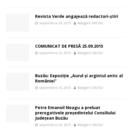
Revista Verde angajează redactori-ştiri
septembrie 26, 2015
Mărgărit GROSU
COMUNICAT DE PRESĂ 25.09.2015
septembrie 25, 2015
Mărgărit GROSU
Buzău: Expoziție „Aurul și argintul antic al
României”
septembrie 25, 2015
Mărgărit GROSU
Petre Emanoil Neagu a preluat
prerogativele preşedintelui Consiliului
Judeţean Buzău
septembrie 24, 2015
Mărgărit GROSU