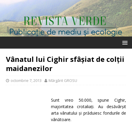
Vânatul lui Cighir sfâşiat de colţii
maidanezilor
octombrie 7, 2013
Mărgărit GROSU
Sunt vreo 50.000, spune Cighir,
majoritatea crotaliaţi. Au desăvârşit
arta vânatului şi prăduiesc fondurile de
vânătoare.