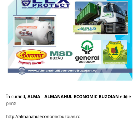
În curând,
ALMA
-
ALMANAHUL ECONOMIC BUZOIAN
ediție
print!
http://almanahuleconomicbuzoian.ro