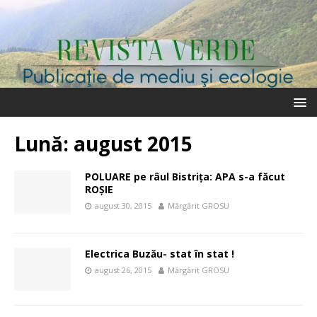
Lună:
august 2015
POLUARE pe râul Bistriţa: APA s-a făcut
ROŞIE
august 30, 2015
Mărgărit GROSU
Electrica Buzău- stat în stat !
august 26, 2015
Mărgărit GROSU