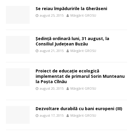
Se reiau împăduririle la Gherăseni
august 25, 2015
Mărgărit GROSU
Şedinţă ordinară luni, 31 august, la
Consiliul Judeţean Buzău
august 21, 2015
Mărgărit GROSU
Proiect de educaţie ecologică
implementat de primarul Sorin Munteanu
la Poşta Cîlnău
august 20, 2015
Mărgărit GROSU
Dezvoltare durabilă cu bani europeni (III)
august 17, 2015
Mărgărit GROSU