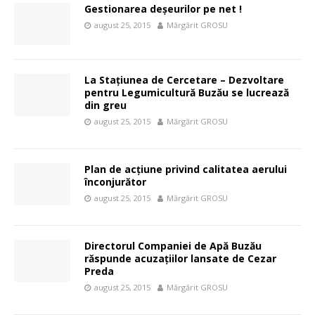
Gestionarea deşeurilor pe net !
august 25, 2015
Mărgărit GROSU
La Staţiunea de Cercetare – Dezvoltare
pentru Legumicultură Buzău se lucrează
din greu
august 25, 2015
Mărgărit GROSU
Plan de acţiune privind calitatea aerului
înconjurător
august 25, 2015
Mărgărit GROSU
Directorul Companiei de Apă Buzău
răspunde acuzaţiilor lansate de Cezar
Preda
august 25, 2015
Mărgărit GROSU