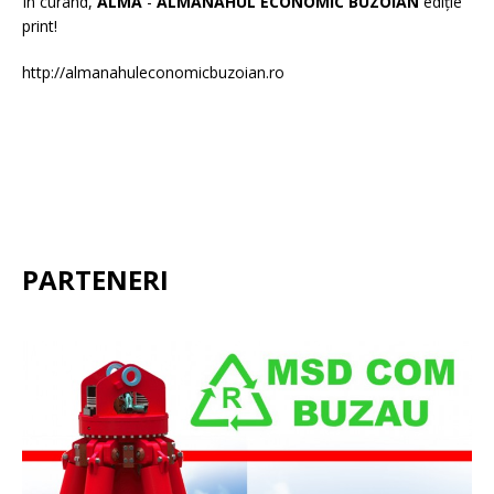
În curând,
ALMA
-
ALMANAHUL ECONOMIC BUZOIAN
ediție
print!
http://almanahuleconomicbuzoian.ro
PARTENERI