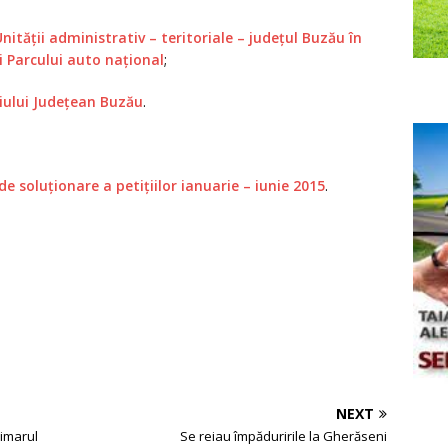
nităţii administrativ – teritoriale – judeţul Buzău în
i Parcului auto naţional
;
liului Judeţean Buzău
.
e soluționare a petițiilor ianuarie – iunie 2015
.
NEXT
rimarul
Se reiau împăduririle la Gherăseni