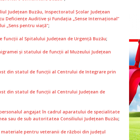
liul Judeţean Buzău, Inspectoratul Şcolar Judeţean
cu Deficienţe Auditive şi Fundaţia „Sense Internaţional”
i „Sens pentru viaţă”
;
e funcţii al Spitalului Judeţean de Urgenţă Buzău
;
gramei şi statului de funcţii al Muzeului Judeţean
st din statul de funcţii al Centrului de Integrare prin
ost din statul de funcţii al Centrului Judeţean de
 personalul angajat în cadrul aparatului de specialitate
rdinea sau de sub autoritatea Consiliului Judeţean Buzău
;
ateriale pentru veteranii de război din judeţul