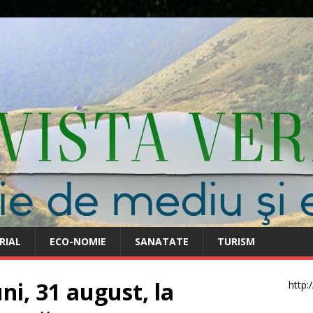
RIAL
ECO-NOMIE
SANATATE
TURISM
ni, 31 august, la
http: