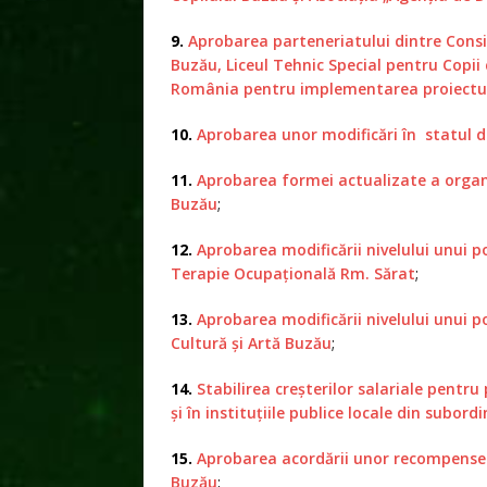
9.
Aprobarea parteneriatului dintre Consi
Buzău, Liceul Tehnic Special pentru Copii 
România pentru implementarea proiectulu
10.
Aprobarea unor modificări în statul d
11.
Aprobarea formei actualizate a organi
Buzău
;
12.
Aprobarea modificării nivelului unui po
Terapie Ocupaţională Rm. Sărat
;
13.
Aprobarea modificării nivelului unui p
Cultură şi Artă Buzău
;
14.
Stabilirea creşterilor salariale pentru
şi în instituţiile publice locale din subo
15.
Aprobarea acordării unor recompense m
Buzău
;