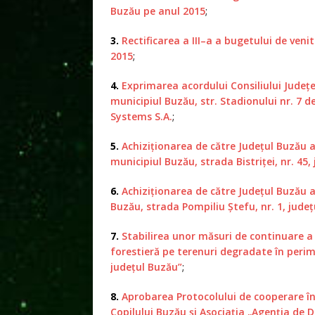
Buzău pe anul 2015
;
3.
Rectificarea a III–a a bugetului de veni
2015
;
4.
Exprimarea acordului Consiliului Judeţe
municipiul Buzău, str. Stadionului nr. 7 d
Systems S.A.
;
5.
Achiziţionarea de către Judeţul Buzău a
municipiul Buzău, strada Bistriţei, nr. 45,
6.
Achiziţionarea de către Judeţul Buzău a
Buzău, strada Pompiliu Ştefu, nr. 1, jude
7.
Stabilirea unor măsuri de continuare a
forestieră pe terenuri degradate în peri
judeţul Buzău”
;
8.
Aprobarea Protocolului de cooperare înt
Copilului Buzău şi Asociaţia „Agenţia de