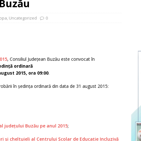
 Buzău
opa
,
Uncategorized
0
2015
, Consiliul Județean Buzău este convocat în
edin
ț
ă ordinară
 august 2015, ora 09:00
.
obării în ședința ordinară din data de 31 august 2015:
 al județului Buzău pe anul 2015
;
ri și cheltuieli al Centrului Școlar de Educație Incluzivă