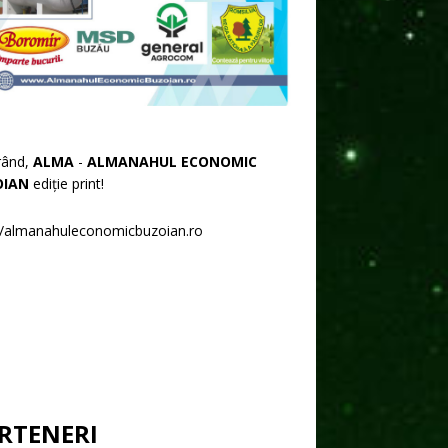
rând,
ALMA
-
ALMANAHUL ECONOMIC
OIAN
ediție print!
//almanahuleconomicbuzoian.ro
RTENERI