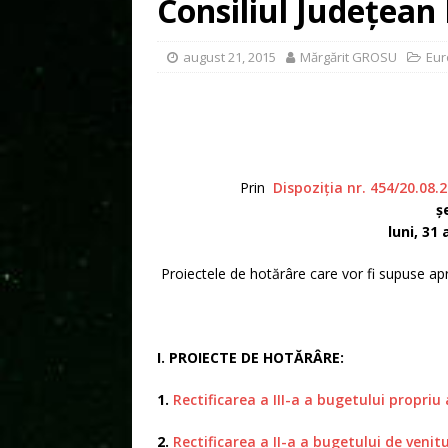
Consiliul Judeţean
august 21, 2015
Mărgărit GROSU
Eur
Prin
Dispoziția nr. 454/20.08.
ș
luni, 31
Proiectele de hotărâre care vor fi supuse apr
I. PROIECTE DE HOTĂRÂRE:
1.
Rectificarea a III-a a bugetului propriu
2.
Rectificarea a II-a a bugetului de venitu