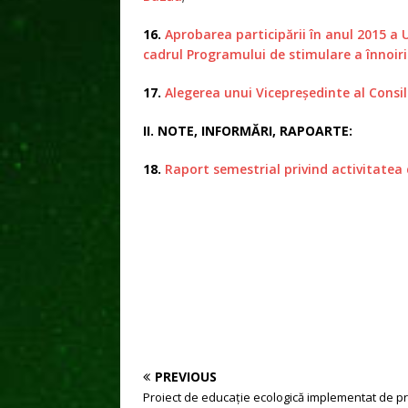
16.
Aprobarea participării în anul 2015 a U
cadrul Programului de stimulare a înnoiri
17.
Alegerea unui Vicepreşedinte al Consi
II. NOTE, INFORMĂRI, RAPOARTE:
18.
Raport semestrial privind activitatea d
PREVIOUS
Proiect de educaţie ecologică implementat de p