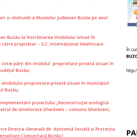
turi şi cheltuieli a Muzeului Judeţean Buzău pe anul
an Buzău la înstrăinarea imobilului situat în
e către proprietar – S.C. Internaţional Healthcare
În cu
BUZ
 cotei părţi din imobilul proprietate privată situat în
 judeţul Buzău
;
http:
 imobilului proprietate privată situat în municipiul
ţul Buzău
;
 implementării proiectului „Reconstrucţie ecologică
metrul de ameliorare Gherăseni – comuna Gherăseni,
re Direcţia Generală de Asistenţă Socială şi Protecţia
PA
 Dezvoltare Comunitară Buzău”
;