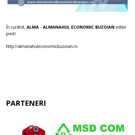
În curând,
ALMA
-
ALMANAHUL ECONOMIC BUZOIAN
ediție
print!
http://almanahuleconomicbuzoian.ro
PARTENERI