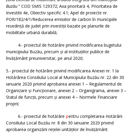
Buzău
” COD SMIS 129372; Axa prioritară 4, Prioritatea de
Investitii 4e, Obiectiv specific 4.1; Apel de proiecte nr.
POR/182/4/1/Reducerea emisiilor de carbon în municipiile
resedință de judet prin investiții bazate pe planurile de
mobilitate urbană durabilă;
4.- proiectul de hotărâre privind modificarea bugetului
municipiului Buzău, precum şi al instituţiilor publice de
învăţământ preuniversitar, pe anul 2020;
5.- proiectul de hotărâre privind modificarea Anexei nr. 1 la
Hotărârea Consiliului Local al Municipiului Buzău nr. 22 din 30
ianuarie 2020 privind aprobarea anexei 1 – Regulamentul de
Organizare şi Funcţionare, anexei 2 – Organigrama, anexei 3 –
Statul de funcţii, precum şi anexei 4 – Normele Financiare
proprii;
6.- proiectul de hotărâre
p
entru completarea Hotărârii
Consiliului Local Buzău nr. 8 din 30 ianuarie 2020 privind
aprobarea organizării reţelei unităţilor de învăţământ