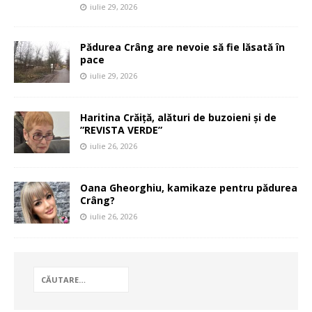
iulie 29, 2026
Pădurea Crâng are nevoie să fie lăsată în
pace
iulie 29, 2026
Haritina Crăiță, alături de buzoieni și de
”REVISTA VERDE”
iulie 26, 2026
Oana Gheorghiu, kamikaze pentru pădurea
Crâng?
iulie 26, 2026