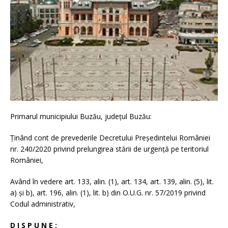
Primarul municipiului Buzău, judeţul Buzău:
Ținând cont de prevederile Decretului Președintelui României
nr. 240/2020 privind prelungirea stării de urgenţă pe teritoriul
României,
Având în vedere art. 133, alin. (1), art. 134, art. 139, alin. (5), lit.
a) și b), art. 196, alin. (1), lit. b) din O.U.G. nr. 57/2019 privind
Codul administrativ,
D I S P U N E :