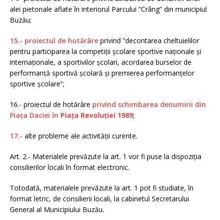
alei pietonale aflate în interiorul Parcului “Crâng” din municipiul
Buzău;
15.- proiectul de hotărâre
privind ”decontarea cheltuielilor
pentru participarea la competiții școlare sportive naționale și
internaționale, a sportivilor școlari, acordarea burselor de
performanță sportivă școlară și premierea performanțelor
sportive școlare”;
16.- proiectul de hotărâre
privind schimbarea denumirii din
Piața Daciei în
Piața Revoluției 1989
;
17.-
alte probleme ale activității curente.
Art. 2.- Materialele prevăzute la art. 1 vor fi puse la dispoziția
consilierilor locali în format electronic.
Totodată, materialele prevăzute la art. 1 pot fi studiate, în
format letric, de consilierii locali, la cabinetul Secretarului
General al Municipiului Buzău.