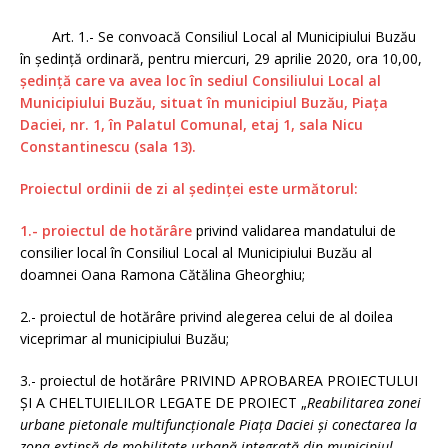
Art. 1.- Se convoacă Consiliul Local al Municipiului Buzău
în şedinţă ordinară, pentru miercuri, 29 aprilie 2020, ora 10,00,
şedinţă care va avea loc în sediul Consiliului Local al
Municipiului Buzău, situat în municipiul Buzău, Piaţa
Daciei, nr. 1, în Palatul Comunal, etaj 1, sala Nicu
Constantinescu (sala 13).
Proiectul ordinii de zi al şedinţei este următorul:
1.- proiectul de hotărâre
privind validarea mandatului de
consilier local în Consiliul Local al Municipiului Buzău al
doamnei Oana Ramona Cătălina Gheorghiu;
2.- proiectul de hotărâre privind alegerea celui de al doilea
viceprimar al municipiului Buzău;
3.- proiectul de hotărâre PRIVIND APROBAREA PROIECTULUI
ȘI A CHELTUIELILOR LEGATE DE PROIECT „
Reabilitarea zonei
urbane pietonale multifuncționale Piața Daciei și conectarea la
zona extinsă de mobilitate urbană integrată din municipiul