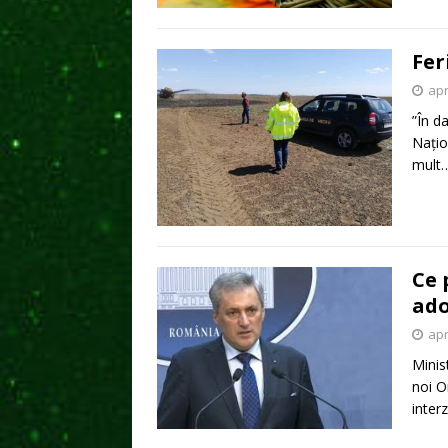
Fer
apr
”În d
Națio
mult
Ce 
ado
apr
Minis
noi O
inter