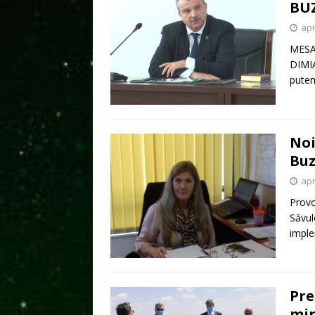
BU
apr
MESA
DIMIA
putem
Noi
Buz
apr
Provo
Săvul
imple
Pre
mi