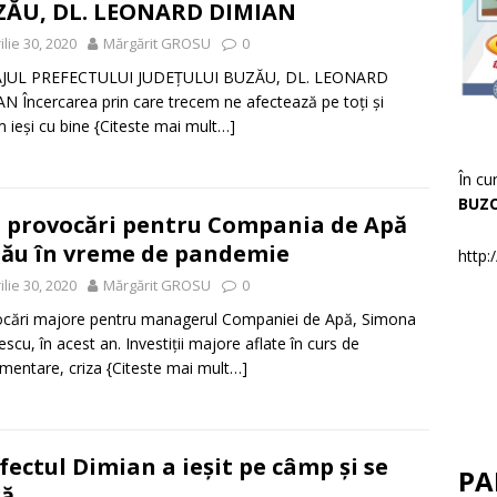
ZĂU, DL. LEONARD DIMIAN
ilie 30, 2020
Mărgărit GROSU
0
JUL PREFECTULUI JUDEȚULUI BUZĂU, DL. LEONARD
N Încercarea prin care trecem ne afectează pe toţi şi
 ieși cu bine
{Citeste mai mult…]
În cu
BUZ
 provocări pentru Compania de Apă
ău în vreme de pandemie
http:
ilie 30, 2020
Mărgărit GROSU
0
cări majore pentru managerul Companiei de Apă, Simona
escu, în acest an. Investiții majore aflate în curs de
mentare, criza
{Citeste mai mult…]
fectul Dimian a ieșit pe câmp și se
PA
ră