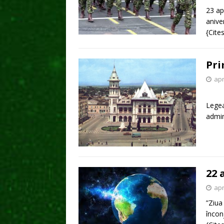
23 ap
anive
{Cite
Pri
apr
În co
Legea
admin
22 
apr
”Ziua
încon