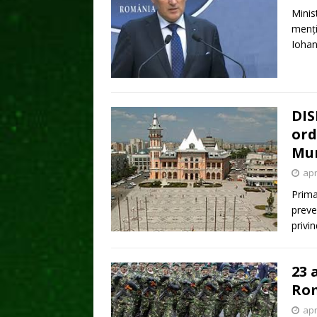
Minis
menți
Iohan
DIS
ord
Mun
apr
Prima
preve
privi
23 
Ro
apr