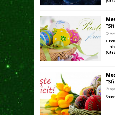
{Cite
Mes
”Sf
apr
Lumin
lumin
{Cite
Mes
”Sf
apr
Shar