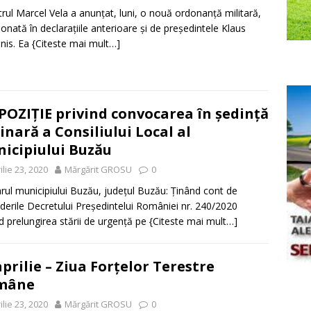
trul Marcel Vela a anunțat, luni, o nouă ordonanță militară,
onată în declarațiile anterioare și de președintele Klaus
nis. Ea
{Citeste mai mult…]
POZIȚIE privind convocarea în şedinţă
inară a Consiliului Local al
icipiului Buzău
ilie 23, 2020
Mărgărit GROSU
0
rul municipiului Buzău, judeţul Buzău: Ținând cont de
derile Decretului Președintelui României nr. 240/2020
nd prelungirea stării de urgenţă pe
{Citeste mai mult…]
aprilie – Ziua Forțelor Terestre
mâne
ilie 23, 2020
Mărgărit GROSU
0