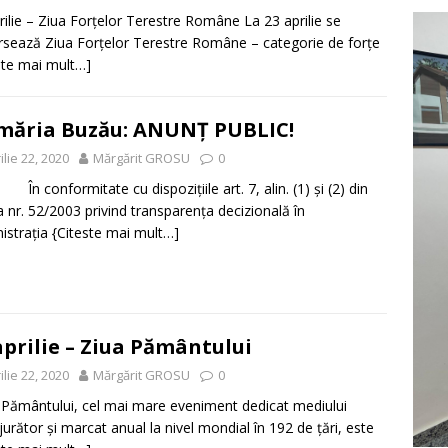
rilie – Ziua Forțelor Terestre Române La 23 aprilie se
rsează Ziua Forţelor Terestre Române – categorie de forțe
ste mai mult…]
măria Buzău: ANUNȚ PUBLIC!
ilie 22, 2020
Mărgărit GROSU
0
nformitate cu dispoziţiile art. 7, alin. (1) și (2) din
 nr. 52/2003 privind transparenţa decizională în
istraţia
{Citeste mai mult…]
aprilie – Ziua Pământului
ilie 22, 2020
Mărgărit GROSU
0
 Pământului, cel mai mare eveniment dedicat mediului
jurător și marcat anual la nivel mondial în 192 de țări, este