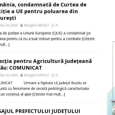
ânia, condamnată de Curtea de
tiție a UE pentru poluarea din
urești
ilie 30, 2020
Mărgărit GROSU
0
a de Justiție a Uniunii Europene (CJUE) a condamnat joi
ia pentru că nu a luat măsuri pentru a combate
{Citeste
mult…]
ecția pentru Agricultură Județeană
zău: COMUNICAT
ilie 30, 2020
Mărgărit GROSU
0
NICAT Urmare a faptului că Județul Buzău se
untă cu fenomene de secetă pedologică caracterizate
r-un conţinut al apei
{Citeste mai mult…]
SAJUL PREFECTULUI JUDEȚULUI