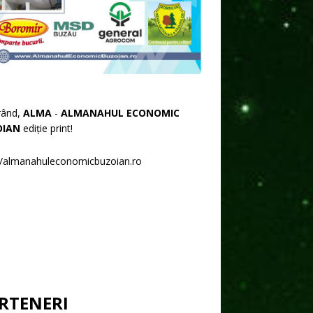
rând,
ALMA
-
ALMANAHUL ECONOMIC
OIAN
ediție print!
//almanahuleconomicbuzoian.ro
RTENERI