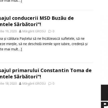
ste mai mult…]
ajul conducerii MSD Buzău de
intele Sărbători”!
ilie 19, 2020
Mărgărit GROSU
0
a și căldura Paștelui să ne încălzească sufletele, să ne
eze mințile, să ne deschidă inimile spre iubire, credință și
ste mai mult…]
ajul primarului Constantin Toma de
intele Sărbători”!
ilie 18, 2020
Mărgărit GROSU
0
e