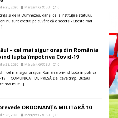
ilie 28, 2020
Mărgărit GROSU
0
ință și de la Dumnezeu, dar și de la instituțiile statului.
erii nu sunt crezuți pe cuvânt că e secetă!
{Citeste mai
…]
ăul – cel mai sigur oraș din România
vind lupta împotriva Covid-19
ilie 28, 2020
Mărgărit GROSU
0
l – cel mai sigur orașdin România privind lupta împotriva
d-19 COMUNICAT DE PRESĂ De ceva timp, Buzăul
ste mai mult…]
 prevede ORDONANȚA MILITARĂ 10
ilie 28, 2020
Mărgărit GROSU
0