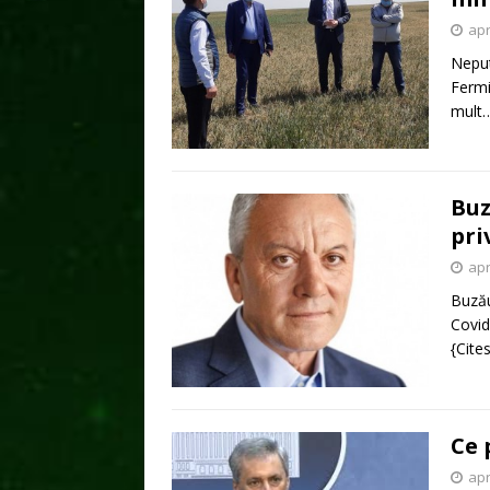
apr
Neput
Fermi
mult
Buz
pri
apr
Buzău
Covi
{Cite
Ce
apr