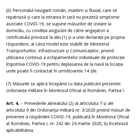
(6) Personalul navigant român, maritim și fluvial, care se
repatriază și care la intrarea în țară nu prezintă simptome
asociate COVID-19, se supune măsurilor de izolare la
domiciliu, cu condiția asigurării de către angajatori a
certificatului prevăzut la alin.(1) și a unei declarații pe propria
răspundere, al cărui model este stabilit de Ministerul
Transporturilor, Infrastructurii și Comunicațiilor, privind
utilizarea continuă a echipamentelor individuale de protecție
împotriva COVID-19 pentru deplasarea de la navă la locația
unde poate fi contactat în următoarele 14 zile.
(7) Măsurile se aplică începând cu data publicării prezentei
ordonanțe militare în Monitorul Oficial al României, Partea I.
Art. 4.
– Prevederile alineatului (2) al articolului 7 și ale
articolului 9 din Ordonanța militară nr. 3/2020 privind măsuri de
prevenire a răspândirii COVID-19, publicată în Monitorul Oficial
al României, Partea I, nr. 242 din 24 martie 2020, își încetează
aplicabilitatea.