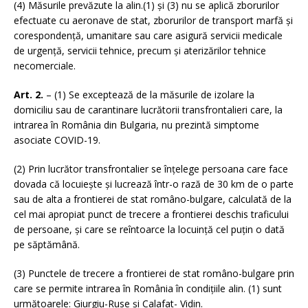
(4) Măsurile prevăzute la alin.(1) și (3) nu se aplică zborurilor
efectuate cu aeronave de stat, zborurilor de transport marfă și
corespondență, umanitare sau care asigură servicii medicale
de urgență, servicii tehnice, precum și aterizărilor tehnice
necomerciale.
Art. 2.
– (1) Se exceptează de la măsurile de izolare la
domiciliu sau de carantinare lucrătorii transfrontalieri care, la
intrarea în România din Bulgaria, nu prezintă simptome
asociate COVID-19.
(2) Prin lucrător transfrontalier se înțelege persoana care face
dovada că locuiește și lucrează într-o rază de 30 km de o parte
sau de alta a frontierei de stat româno-bulgare, calculată de la
cel mai apropiat punct de trecere a frontierei deschis traficului
de persoane, și care se reîntoarce la locuință cel puțin o dată
pe săptămână.
(3) Punctele de trecere a frontierei de stat româno-bulgare prin
care se permite intrarea în România în condițiile alin. (1) sunt
următoarele: Giurgiu-Ruse și Calafat- Vidin.