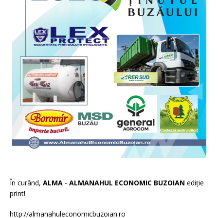
În curând,
ALMA
-
ALMANAHUL ECONOMIC BUZOIAN
ediție
print!
http://almanahuleconomicbuzoian.ro