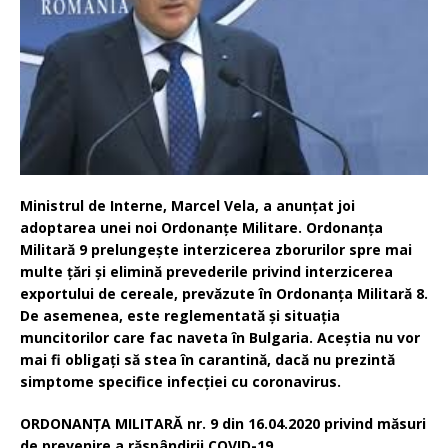
Ministrul de Interne, Marcel Vela, a anunțat joi
adoptarea unei noi Ordonanțe Militare. Ordonanța
Militară 9 prelungește interzicerea zborurilor spre mai
multe țări și elimină prevederile privind interzicerea
exportului de cereale, prevăzute în Ordonanța Militară 8.
De asemenea, este reglementată și situația
muncitorilor care fac naveta în Bulgaria. Aceștia nu vor
mai fi obligați să stea în carantină, dacă nu prezintă
simptome specifice infecției cu coronavirus.
ORDONANȚA MILITARĂ nr. 9 din 16.04.2020 privind măsuri
de prevenire a răspândirii COVID-19