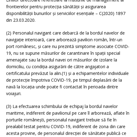
frontierelor pentru protecția sănătății și asigurarea
disponibilității bunurilor și serviciilor esențiale – C(2020) 1897
din 23.03.2020.
(2) Personalul navigant care debarcă de la bordul navelor de
navigație interioară, care arborează pavilion român, într-un
port românesc, și care nu prezintă simptome asociate COVID-
19, nu se supune măsurilor de carantinare în spații special
amenajate sau la bordul navei ori măsurilor de izolare la
domiciliu, cu condiția asigurării de către angajatori a
certificatului prevăzut la alin.(1) și a echipamentelor individuale
de protecție împotriva COVID-19, pe timpul deplasării de la
navă la locația unde poate fi contactat în perioada dintre
voiajuri.
(3) La efectuarea schimbului de echipaj la bordul navelor
maritime, indiferent de pavilionul pe care îl arborează, aflate în
porturile românești, personalul navigant trebuie să fie în
prealabil testat pentru COVID-19, indiferent de zona din care
acesta provine, de personalul direcției de sănătate publică ce