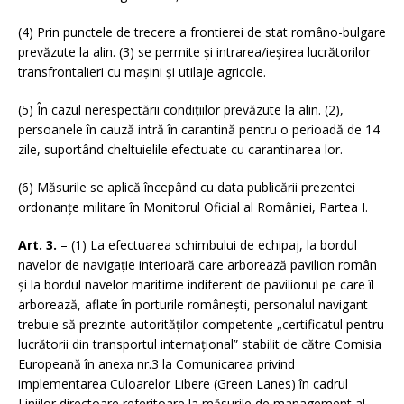
(4) Prin punctele de trecere a frontierei de stat româno-bulgare
prevăzute la alin. (3) se permite și intrarea/ieșirea lucrătorilor
transfrontalieri cu mașini și utilaje agricole.
(5) În cazul nerespectării condițiilor prevăzute la alin. (2),
persoanele în cauză intră în carantină pentru o perioadă de 14
zile, suportând cheltuielile efectuate cu carantinarea lor.
(6) Măsurile se aplică începând cu data publicării prezentei
ordonanțe militare în Monitorul Oficial al României, Partea I.
Art. 3.
– (1) La efectuarea schimbului de echipaj, la bordul
navelor de navigație interioară care arborează pavilion român
și la bordul navelor maritime indiferent de pavilionul pe care îl
arborează, aflate în porturile românești, personalul navigant
trebuie să prezinte autorităților competente „certificatul pentru
lucrătorii din transportul internațional” stabilit de către Comisia
Europeană în anexa nr.3 la Comunicarea privind
implementarea Culoarelor Libere (Green Lanes) în cadrul
Liniilor directoare referitoare la măsurile de management al