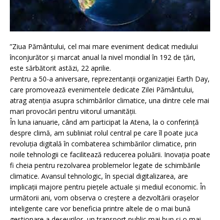
”Ziua Pământului, cel mai mare eveniment dedicat mediului
înconjurător și marcat anual la nivel mondial în 192 de țări,
este sărbătorit astăzi, 22 aprilie.
Pentru a 50-a aniversare, reprezentanții organizației Earth Day,
care promovează evenimentele dedicate Zilei Pământului,
atrag atenția asupra schimbărilor climatice, una dintre cele mai
mari provocări pentru viitorul umanității.
În luna ianuarie, când am participat la Atena, la o conferință
despre climă, am subliniat rolul central pe care îl poate juca
revoluția digitală în combaterea schimbărilor climatice, prin
noile tehnologii ce facilitează reducerea poluării. Inovația poate
fi cheia pentru rezolvarea problemelor legate de schimbările
climatice. Avansul tehnologic, în special digitalizarea, are
implicații majore pentru piețele actuale și mediul economic. În
următorii ani, vom observa o creștere a dezvoltării orașelor
inteligente care vor beneficia printre altele de o mai bună
gestionare a deșeurilor, un transport public mai bun și o mai