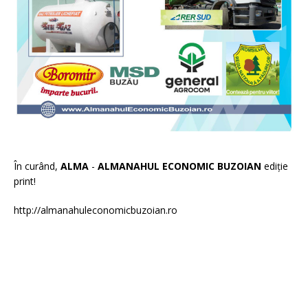
În curând,
ALMA
-
ALMANAHUL ECONOMIC BUZOIAN
ediție
print!
http://almanahuleconomicbuzoian.ro