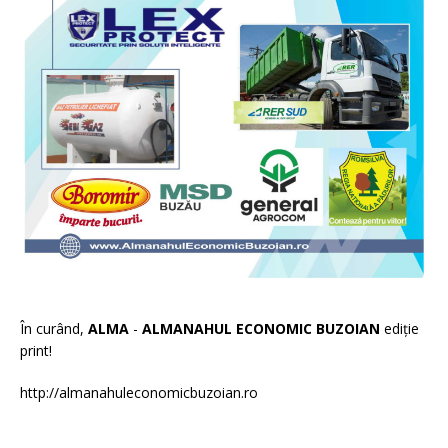
În curând,
ALMA
-
ALMANAHUL ECONOMIC BUZOIAN
ediție
print!
http://almanahuleconomicbuzoian.ro