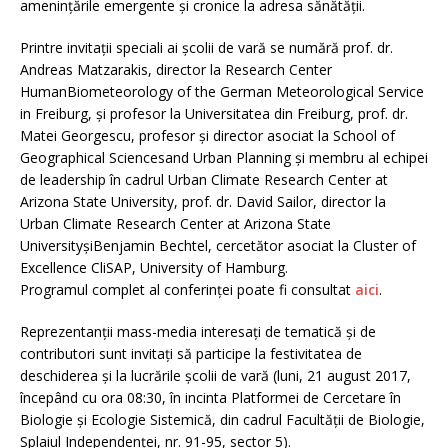
amenințările emergente și cronice la adresa sănătății.
Printre invitații speciali ai școlii de vară se numără prof. dr.
Andreas Matzarakis, director la Research Center
HumanBiometeorology of the German Meteorological Service
in Freiburg, și profesor la Universitatea din Freiburg, prof. dr.
Matei Georgescu, profesor și director asociat la School of
Geographical Sciencesand Urban Planning și membru al echipei
de leadership în cadrul Urban Climate Research Center at
Arizona State University, prof. dr. David Sailor, director la
Urban Climate Research Center at Arizona State
UniversityșiBenjamin Bechtel, cercetător asociat la Cluster of
Excellence CliSAP, University of Hamburg.
Programul complet al conferinței poate fi consultat
aici
.
Reprezentanții mass-media interesați de tematică și de
contributori sunt invitați să participe la festivitatea de
deschiderea și la lucrările școlii de vară (luni, 21 august 2017,
începând cu ora 08:30, în incinta Platformei de Cercetare în
Biologie și Ecologie Sistemică, din cadrul Facultății de Biologie,
Splaiul Independenței, nr. 91-95, sector 5).