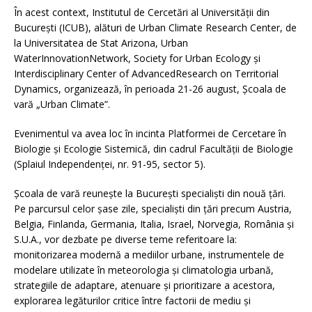
În acest context, Institutul de Cercetări al Universității din
București (ICUB), alături de Urban Climate Research Center, de
la Universitatea de Stat Arizona, Urban
WaterInnovationNetwork, Society for Urban Ecology și
Interdisciplinary Center of AdvancedResearch on Territorial
Dynamics, organizează, în perioada 21-26 august, Școala de
vară „Urban Climate”.
Evenimentul va avea loc în incinta Platformei de Cercetare în
Biologie și Ecologie Sistemică, din cadrul Facultății de Biologie
(Splaiul Independenţei, nr. 91-95, sector 5).
Școala de vară reunește la București specialiști din nouă țări.
Pe parcursul celor șase zile, specialiști din țări precum Austria,
Belgia, Finlanda, Germania, Italia, Israel, Norvegia, România și
S.U.A., vor dezbate pe diverse teme referitoare la:
monitorizarea modernă a mediilor urbane, instrumentele de
modelare utilizate în meteorologia și climatologia urbană,
strategiile de adaptare, atenuare și prioritizare a acestora,
explorarea legăturilor critice între factorii de mediu și