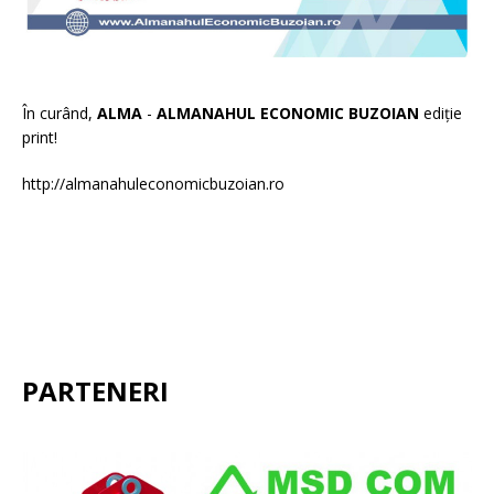
În curând,
ALMA
-
ALMANAHUL ECONOMIC BUZOIAN
ediție
print!
http://almanahuleconomicbuzoian.ro
PARTENERI