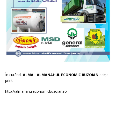
În curând,
ALMA
-
ALMANAHUL ECONOMIC BUZOIAN
ediție
print!
http://almanahuleconomicbuzoian.ro