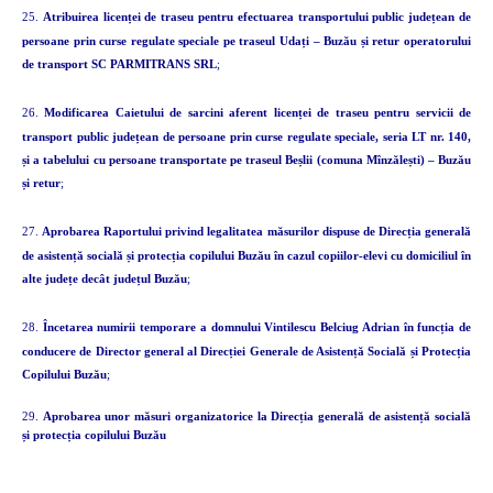
25.
Atribuirea licenței de traseu pentru efectuarea transportului public județean de
persoane prin curse regulate speciale pe traseul Udați – Buzău și retur operatorului
de transport SC PARMITRANS SRL
;
26.
Modificarea Caietului de sarcini aferent licenței de traseu pentru servicii de
transport public județean de persoane prin curse regulate speciale, seria LT nr. 140,
și a tabelului cu persoane transportate pe traseul Beșlii (comuna Mînzălești) – Buzău
și retur
;
27.
Aprobarea Raportului privind legalitatea măsurilor dispuse de Direcția generală
de asistență socială și protecția copilului Buzău în cazul copiilor-elevi cu domiciliul în
alte județe decât județul Buzău
;
28.
Încetarea numirii temporare a domnului Vintilescu Belciug Adrian în funcția de
conducere de Director general al Direcției Generale de Asistență Socială și Protecția
Copilului Buzău
;
29.
Aprobarea unor măsuri organizatorice la Direcția generală de asistență socială
și protecția copilului Buzău