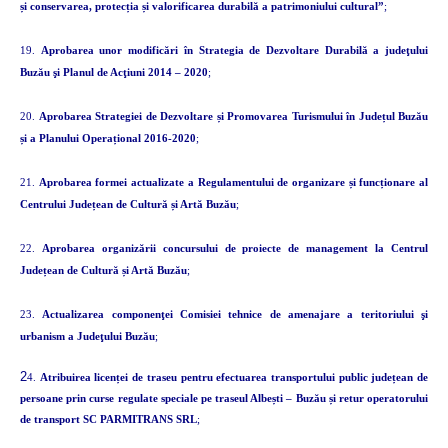
și conservarea, protecția și valorificarea durabilă a patrimoniului cultural”
;
19.
Aprobarea unor modificări în Strategia de Dezvoltare Durabilă a judeţului
Buzău şi Planul de Acţiuni 2014 – 2020
;
20.
Aprobarea Strategiei de Dezvoltare și Promovarea Turismului în Județul Buzău
și a Planului Operațional 2016-2020
;
21.
Aprobarea formei actualizate a Regulamentului de organizare și funcționare al
Centrului Județean de Cultură și Artă Buzău
;
22.
Aprobarea organizării concursului de proiecte de management la Centrul
Județean de Cultură și Artă Buzău
;
23.
Actualizarea componenţei Comisiei tehnice de amenajare a teritoriului şi
urbanism a Judeţului Buzău
;
2
4.
Atribuirea licenței de traseu pentru efectuarea transportului public județean de
persoane prin curse regulate speciale pe traseul Albești – Buzău și retur operatorului
de transport SC PARMITRANS SRL
;