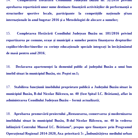
14.
Completarea Hotărârii Consiliului Județean Buzău nr. 32/2016 privind
aprobarea repartizării unor sume destinate finanțării activităților de performanță a
structurilor sportive locale, participante la competițiile naționale și/sau
internaționale în anul bugetar 2016 și a Metodologiei de alocare a sumelor;
15.
Completarea Hotărârii Consiliului Județean Buzău nr. 181/2016 privind
repartizarea pe comune, orașe și municipii a sumelor pentru finanțarea drepturilor
copiilor/elevilor/tinerilor cu cerințe educaționale speciale integrați în învățământul
de masă pentru anul 2016
;
16.
Declararea apartenenţei la domeniul public al judeţului Buzău a unui bun
imobil situat în municipiul Buzău, str. Poştei nr.1;
17.
Stabilirea funcțiunii imobilului proprietate publică a Județului Buzău situat în
municipiul Buzău, B-dul Nicolae Bălcescu, nr. 40 (fost Spital I.C. Brătianu), aflat în
administrarea Consiliului Județean Buzău – formă actualizată
;
18.
Aprobarea promovării proiectului „Restaurarea, conservarea și modernizarea
imobilului situat în municipiul Buzău, B-dul Nicolae Bălcescu, nr. 40 în vederea
înființării Centrului Muzeal I.C. Brătianu”, propus spre finanțare prin Programul
Operațional Regional 2014-2020, Axa prioritară 5: „Îmbunătățirea mediului urban