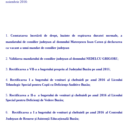
noiembrie 2016:
1.
Constatarea
încetării de drept, înainte de expirarea duratei normale, a
mandatului de consilier judeţean al domnului Mateeșescu Ioan Caton şi declararea
ca vacant a unui mandat de consilier judeţean
2.
Validarea mandatului de consilier judeţean al domnului NEDELCU GRIGOR
E;
3.
Rectificarea a VII-a a bugetului propriu al Județului Buzău pe anul 201
6;
4.
Rectificarea I a bugetului de venituri şi cheltuieli pe anul 2016 al Liceului
Tehnologic Special pentru Copii cu Deficienţe Auditive Buzău
;
5.
Rectificarea a II-a
a bugetului de venituri şi cheltuieli pe anul 2016 al Liceului
Special pentru Defic
ienţi de Vedere Buzău
;
6.
Rectificarea a I a bugetului de venituri şi cheltuieli pe anul 2016 al Centrului
Judeţean de Resurse și Asistență Educațională Buzău
;