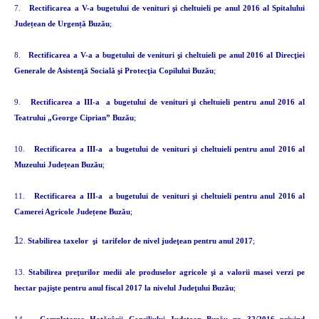
7.
Rectificarea a V-a bugetului de venituri şi cheltuieli pe anul 2016 al Spitalului
Județean de Urgență Buzău
;
8.
Rectificarea a V-a a bugetului de venituri şi cheltuieli
pe anul 2016 al Direcţiei
Generale de Asistenţă Socială şi Protecţia Copilului Buzău
;
9.
Rectificarea a III-a
a bugetului de venituri şi cheltuieli pentru anul 2016 al
Teatrului „George Ciprian” Buzău
;
10.
Rectificarea a III-a
a bugetului de venituri şi cheltuieli pentru anul 2016 al
Muzeului Județean Buzău
;
11.
Rectificarea a III-a
a bugetului de venituri şi cheltuieli pentru anul 2016 al
Camerei Agricole Județene Buzău
;
1
2.
Stabilirea taxelor
şi
tarifelor de nivel judeţean pentru anul 2017
;
13.
Stabilirea preţurilor medii ale produselor agricole şi a valorii masei verzi pe
hectar pajişte pentru anul fiscal 2017 la nivelul Judeţului Buzău
;