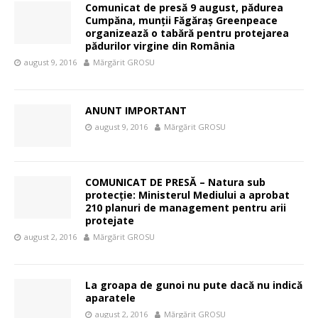
Comunicat de presă 9 august, pădurea
Cumpăna, munții Făgăraș Greenpeace
organizează o tabără pentru protejarea
pădurilor virgine din România
august 9, 2016
Mărgărit GROSU
ANUNT IMPORTANT
august 9, 2016
Mărgărit GROSU
COMUNICAT DE PRESĂ – Natura sub
protecție: Ministerul Mediului a aprobat
210 planuri de management pentru arii
protejate
august 2, 2016
Mărgărit GROSU
La groapa de gunoi nu pute dacă nu indică
aparatele
august 2, 2016
Mărgărit GROSU