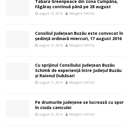
Tabara Greenpeace din zona Cumpăna,
Făgăraș continuă până pe 28 august
august 16, 2016
Mărgărit GROSU
Consiliul Județean Buzău este convocat în
ședință ordinară miercuri, 17 august 2016
august 12, 2016
Mărgărit GROSU
Cu sprijinul Consiliului Județean Buzău
Schimb de experiență între Județul Buzău
și Raionul Dubăsari
august 11, 2016
Mărgărit GROSU
Pe drumurile județene se lucrează cu spor
în ciuda caniculei
august 10, 2016
Mărgărit GROSU