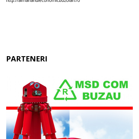
http://almanahuleconomicbuzoian.ro
PARTENERI