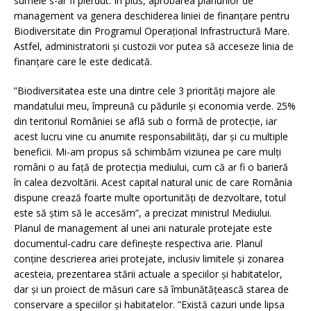
sumele s-ar fi pierdut. În plus, aprobarea planurilor de
management va genera deschiderea liniei de finanțare pentru
Biodiversitate din Programul Operațional Infrastructură Mare.
Astfel, administratorii și custozii vor putea să acceseze linia de
finanțare care le este dedicată.
”Biodiversitatea este una dintre cele 3 priorități majore ale
mandatului meu, împreună cu pădurile și economia verde. 25%
din teritoriul României se află sub o formă de protecție, iar
acest lucru vine cu anumite responsabilități, dar și cu multiple
beneficii. Mi-am propus să schimbăm viziunea pe care mulți
români o au față de protecția mediului, cum că ar fi o barieră
în calea dezvoltării. Acest capital natural unic de care România
dispune crează foarte multe oportunități de dezvoltare, totul
este să știm să le accesăm”, a precizat ministrul Mediului.
Planul de management al unei arii naturale protejate este
documentul-cadru care definește respectiva arie. Planul
conține descrierea ariei protejate, inclusiv limitele și zonarea
acesteia, prezentarea stării actuale a speciilor și habitatelor,
dar și un proiect de măsuri care să îmbunătățească starea de
conservare a speciilor și habitatelor. ”Există cazuri unde lipsa