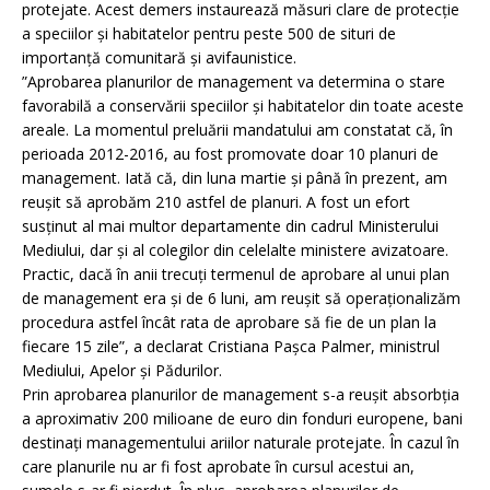
protejate. Acest demers instaurează măsuri clare de protecție
a speciilor și habitatelor pentru peste 500 de situri de
importanță comunitară și avifaunistice.
”Aprobarea planurilor de management va determina o stare
favorabilă a conservării speciilor și habitatelor din toate aceste
areale. La momentul preluării mandatului am constatat că, în
perioada 2012-2016, au fost promovate doar 10 planuri de
management. Iată că, din luna martie și până în prezent, am
reușit să aprobăm 210 astfel de planuri. A fost un efort
susținut al mai multor departamente din cadrul Ministerului
Mediului, dar și al colegilor din celelalte ministere avizatoare.
Practic, dacă în anii trecuți termenul de aprobare al unui plan
de management era și de 6 luni, am reușit să operaționalizăm
procedura astfel încât rata de aprobare să fie de un plan la
fiecare 15 zile”, a declarat Cristiana Pașca Palmer, ministrul
Mediului, Apelor și Pădurilor.
Prin aprobarea planurilor de management s-a reușit absorbția
a aproximativ 200 milioane de euro din fonduri europene, bani
destinați managementului ariilor naturale protejate. În cazul în
care planurile nu ar fi fost aprobate în cursul acestui an,