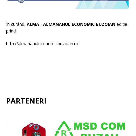
În curând,
ALMA
-
ALMANAHUL ECONOMIC BUZOIAN
ediție
print!
http://almanahuleconomicbuzoian.ro
PARTENERI