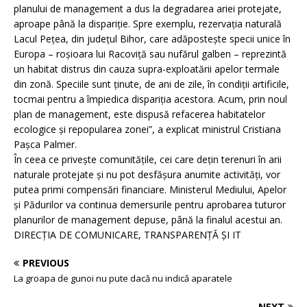
planului de management a dus la degradarea ariei protejate,
aproape până la dispariție. Spre exemplu, rezervația naturală
Lacul Pețea, din județul Bihor, care adăpostește specii unice în
Europa – roșioara lui Racoviță sau nufărul galben – reprezintă
un habitat distrus din cauza supra-exploatării apelor termale
din zonă. Speciile sunt ținute, de ani de zile, în condiții artificile,
tocmai pentru a împiedica dispariția acestora. Acum, prin noul
plan de management, este dispusă refacerea habitatelor
ecologice și repopularea zonei”, a explicat ministrul Cristiana
Pașca Palmer.
În ceea ce privește comunitățile, cei care dețin terenuri în arii
naturale protejate și nu pot desfășura anumite activități, vor
putea primi compensări financiare. Ministerul Mediului, Apelor
și Pădurilor va continua demersurile pentru aprobarea tuturor
planurilor de management depuse, până la finalul acestui an.
DIRECȚIA DE COMUNICARE, TRANSPARENȚĂ ȘI IT
PREVIOUS
La groapa de gunoi nu pute dacă nu indică aparatele
NEXT