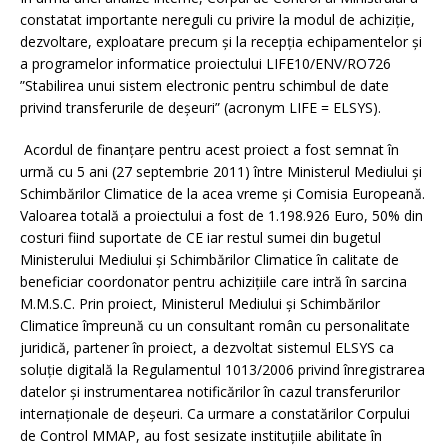
constatat importante nereguli cu privire la modul de achiziție,
dezvoltare, exploatare precum și la recepția echipamentelor și
a programelor informatice proiectului LIFE10/ENV/RO726
”Stabilirea unui sistem electronic pentru schimbul de date
privind transferurile de deșeuri” (acronym LIFE = ELSYS).
Acordul de finanțare pentru acest proiect a fost semnat în
urmă cu 5 ani (27 septembrie 2011) între Ministerul Mediului și
Schimbărilor Climatice de la acea vreme și Comisia Europeană.
Valoarea totală a proiectului a fost de 1.198.926 Euro, 50% din
costuri fiind suportate de CE iar restul sumei din bugetul
Ministerului Mediului și Schimbărilor Climatice în calitate de
beneficiar coordonator pentru achizițiile care intră în sarcina
M.M.S.C. Prin proiect, Ministerul Mediului și Schimbărilor
Climatice împreună cu un consultant român cu personalitate
juridică, partener în proiect, a dezvoltat sistemul ELSYS ca
soluție digitală la Regulamentul 1013/2006 privind înregistrarea
datelor și instrumentarea notificărilor în cazul transferurilor
internaționale de deșeuri. Ca urmare a constatărilor Corpului
de Control MMAP, au fost sesizate instituțiile abilitate în