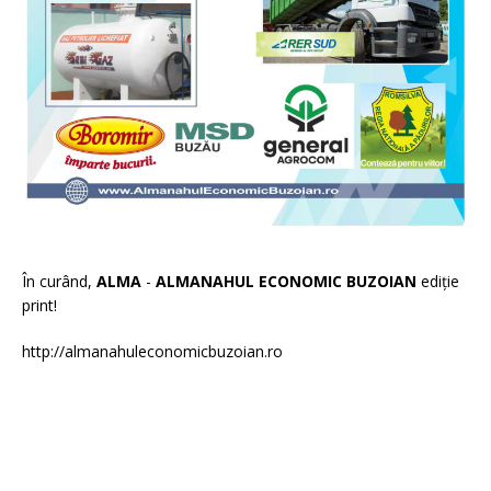
În curând,
ALMA
-
ALMANAHUL ECONOMIC BUZOIAN
ediție
print!
http://almanahuleconomicbuzoian.ro