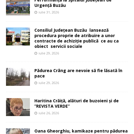
Urgență Buzău
iulie 31, 2026
Consiliul Județean Buzău lansează
procedura proprie de atribuire a unor
contracte de achiziție publică ce au ca
obiect servicii sociale
iulie 29, 2026
Pădurea Crâng are nevoie să fie lăsată în
pace
iulie 29, 2026
Haritina Crăiță, alături de buzoieni și de
”REVISTA VERDE”
iulie 26, 2026
Oana Gheorghiu, kamikaze pentru pădurea