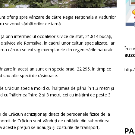
nt oferiți spre vânzare de către Regia Națională a Pădurilor
tru sezonul sărbătorilor de iarnă.
ă prin intermediul ocoalelor silvice de stat, 21.814 bucăți,
silvice ale Romsilva, în cadrul unor culturi specializate, iar
În cu
n urma cărora se extrag exemplarele din regenerările naturale
BUZ
ânzare în acest an sunt din specia brad, 22.295, în timp ce
http:
d sau alte specii de rășinoase.
de Crăciun specia molid cu înălțimea de până în 1,3 metri și
 cu înălțimea între 2 și 3 metri, cei cu înălțimi de peste 3
 de Crăciun achiziționați direct de persoanele fizice de la
 pomii de Crăciun sunt vânduți de unitățile din subordinea
a aceste prețuri se adaugă și costurile de transport,
PA