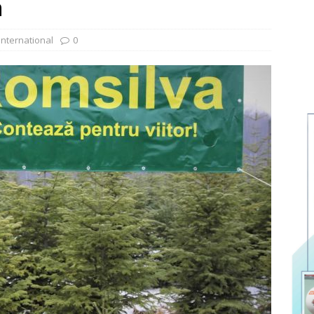
n
international
0