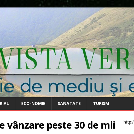
RIAL
ECO-NOMIE
SANATATE
TURISM
e vânzare peste 30 de mii
http: