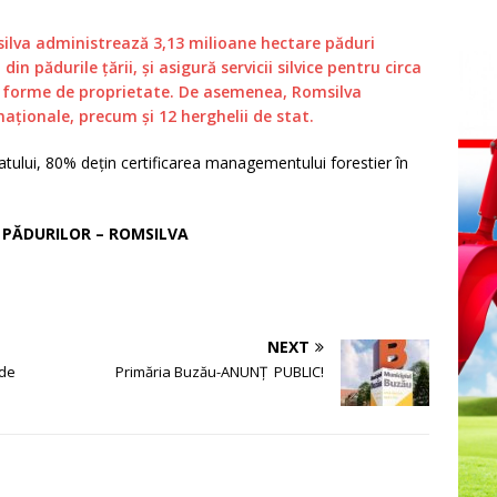
a administrează 3,13 milioane hectare păduri
in pădurile țării, și asigură servicii silvice pentru circa
te forme de proprietate. De asemenea, Romsilva
aționale, precum și 12 herghelii de stat.
tatului, 80% dețin certificarea managementului forestier în
A PĂDURILOR – ROMSILVA
NEXT
 de
Primăria Buzău-ANUNŢ PUBLIC!