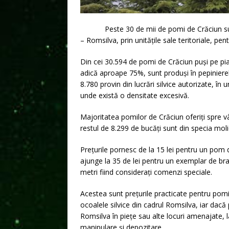
Peste 30 de mii de pomi de Crăciun su
– Romsilva, prin unitățile sale teritoriale, pen
Din cei 30.594 de pomi de Crăciun puși pe piaț
adică aproape 75%, sunt produși în pepinierele 
8.780 provin din lucrări silvice autorizate, î
unde există o densitate excesivă.
Majoritatea pomilor de Crăciun oferiți spre v
restul de 8.299 de bucăți sunt din specia moli
Prețurile pornesc de la 15 lei pentru un pom 
ajunge la 35 de lei pentru un exemplar de brad
metri fiind considerați comenzi speciale.
Acestea sunt prețurile practicate pentru pomii
ocoalele silvice din cadrul Romsilva, iar dacă
Romsilva în piețe sau alte locuri amenajate, l
manipulare și depozitare.