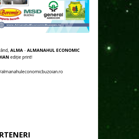
rând,
ALMA
-
ALMANAHUL ECONOMIC
OIAN
ediție print!
//almanahuleconomicbuzoian.ro
RTENERI