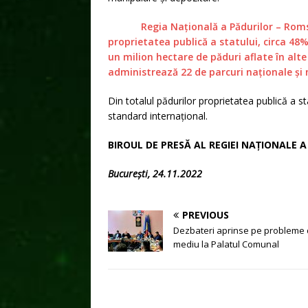
Regia Națională a Pădurilor – Romsilv
proprietatea publică a statului, circa 48% d
un milion hectare de păduri aflate în al
administrează 22 de parcuri naționale și n
Din totalul pădurilor proprietatea publică a s
standard internațional.
BIROUL DE PRESĂ AL REGIEI NAȚIONALE 
București, 24.11.2022
PREVIOUS
Dezbateri aprinse pe probleme
mediu la Palatul Comunal