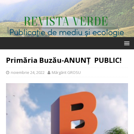
Primăria Buzău-ANUNŢ PUBLIC!
noiembrie 24, 2022
Mărgărit GROSU