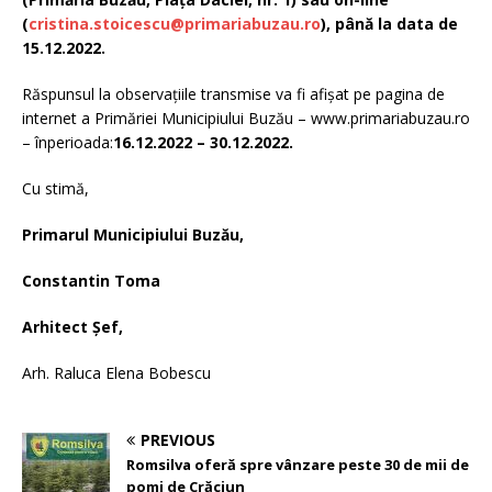
(
cristina.stoicescu@primariabuzau.ro
)
, până la data de
15.12.2022.
Răspunsul la observaţiile transmise va fi afişat pe pagina de
internet a Primăriei Municipiului Buzău – www.primariabuzau.ro
– înperioada:
16.12.2022 – 30.12.2022.
Cu stimă,
Primarul Municipiului Buzău,
Constantin Toma
Arhitect Șef,
Arh. Raluca Elena Bobescu
PREVIOUS
Romsilva oferă spre vânzare peste 30 de mii de
pomi de Crăciun