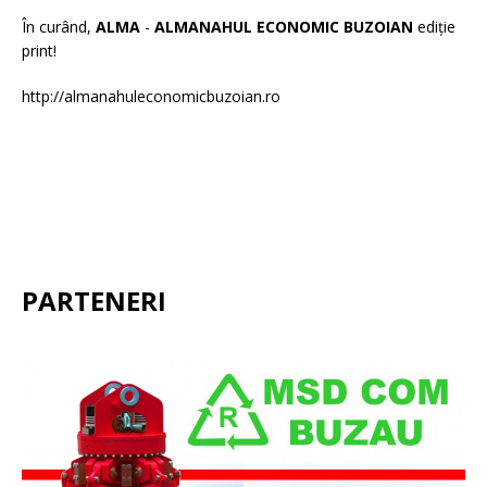
În curând,
ALMA
-
ALMANAHUL ECONOMIC BUZOIAN
ediție
print!
http://almanahuleconomicbuzoian.ro
PARTENERI