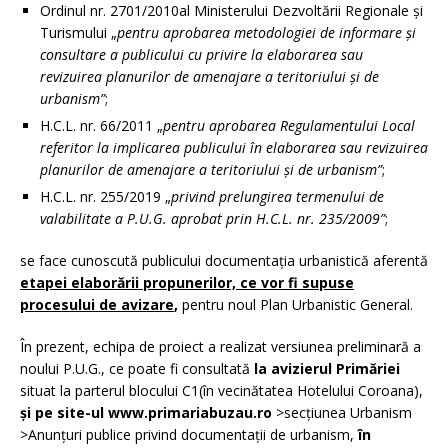
Ordinul nr. 2701/2010al Ministerului Dezvoltării Regionale şi
Turismului „
pentru aprobarea metodologiei de informare şi
consultare a publicului cu privire la elaborarea sau
revizuirea planurilor de amenajare a teritoriului şi de
urbanism”
;
H.C.L. nr. 66/2011 „
pentru aprobarea Regulamentului Local
referitor la implicarea publicului în elaborarea sau revizuirea
planurilor de amenajare a teritoriului şi de urbanism”
;
H.C.L. nr. 255/2019 „
privind prelungirea termenului de
valabilitate a P.U.G. aprobat prin H.C.L. nr. 235/2009
”
;
se face cunoscută publicului documentația urbanistică aferentă
etapei elaborării propunerilor, ce vor fi supuse
procesului de avizare
,
pentru noul Plan Urbanistic General.
În prezent, echipa de proiect a realizat versiunea preliminară a
noului P.U.G., ce poate fi consultată
la avizierul Primăriei
situat la parterul blocului C1(în vecinătatea Hotelului Coroana),
și pe site-ul www.primariabuzau.ro
>secţiunea Urbanism
>Anunţuri publice privind documentaţii de urbanism,
în