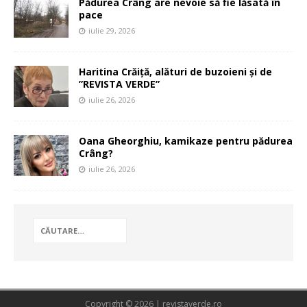
Pădurea Crâng are nevoie să fie lăsată în
pace
iulie 29, 2026
Haritina Crăiță, alături de buzoieni și de
”REVISTA VERDE”
iulie 26, 2026
Oana Gheorghiu, kamikaze pentru pădurea
Crâng?
iulie 26, 2026
Copyright © 2026 | revistaverde.ro