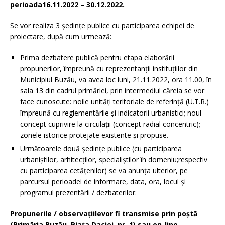
perioada16.11.2022 – 30.12.2022.
Se vor realiza 3 ședințe publice cu participarea echipei de
proiectare, după cum urmează:
Prima dezbatere publică pentru etapa elaborării
propunerilor, împreună cu reprezentanții instituțiilor din
Municipiul Buzău, va avea loc luni, 21.11.2022, ora 11.00, în
sala 13 din cadrul primăriei, prin intermediul căreia se vor
face cunoscute: noile unități teritoriale de referință (U.T.R.)
împreună cu reglementările și indicatorii urbanistici; noul
concept cuprivire la circulații (concept radial concentric);
zonele istorice protejate existente și propuse.
Următoarele două ședințe publice (cu participarea
urbaniștilor, arhitecților, specialiștilor în domeniu;respectiv
cu participarea cetățenilor) se va anunța ulterior, pe
parcursul perioadei de informare, data, ora, locul și
programul prezentării / dezbaterilor.
Propunerile / observațiilevor fi transmise prin poştă
(Primăria Buzău, Piaţa Daciei, nr. 1) sau on-line