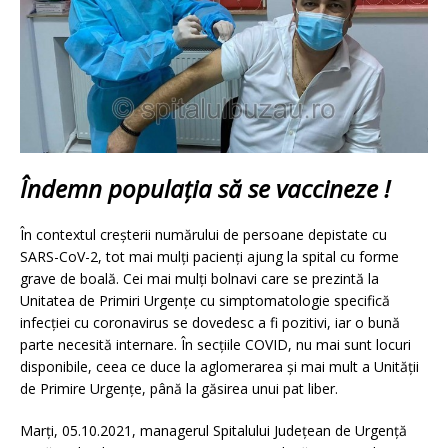
Îndemn populația să se vaccineze !
În contextul creșterii numărului de persoane depistate cu
SARS-CoV-2, tot mai mulți pacienți ajung la spital cu forme
grave de boală. Cei mai mulți bolnavi care se prezintă la
Unitatea de Primiri Urgențe cu simptomatologie specifică
infecției cu coronavirus se dovedesc a fi pozitivi, iar o bună
parte necesită internare. În secțiile COVID, nu mai sunt locuri
disponibile, ceea ce duce la aglomerarea și mai mult a Unității
de Primire Urgențe, până la găsirea unui pat liber.
Marți, 05.10.2021, managerul Spitalului Judeţean de Urgenţă