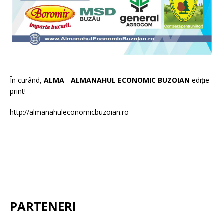
În curând,
ALMA
-
ALMANAHUL ECONOMIC BUZOIAN
ediție
print!
http://almanahuleconomicbuzoian.ro
PARTENERI