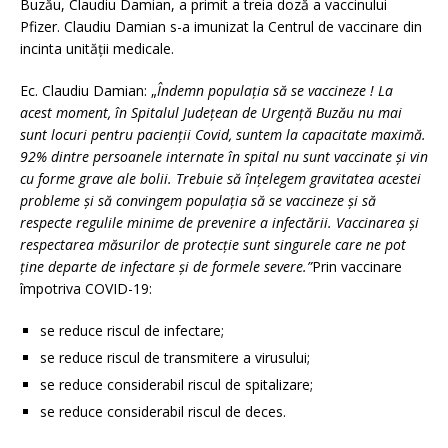
Buzău, Claudiu Damian, a primit a treia doză a vaccinului
Pfizer. Claudiu Damian s-a imunizat la Centrul de vaccinare din
incinta unității medicale.
Ec. Claudiu Damian: „
Îndemn populația să se vaccineze ! La
acest moment, în Spitalul Județean de Urgență Buzău nu mai
sunt locuri pentru pacienţii Covid, suntem la capacitate maximă.
92% dintre persoanele internate în spital nu sunt vaccinate și vin
cu forme grave ale bolii. Trebuie să înţelegem gravitatea acestei
probleme şi să convingem populaţia să se vaccineze și să
respecte regulile minime de prevenire a infectării. Vaccinarea și
respectarea măsurilor de protecție sunt singurele care ne pot
ține departe de infectare și de formele severe.”
Prin vaccinare
împotriva COVID-19:
se reduce riscul de infectare;
se reduce riscul de transmitere a virusului;
se reduce considerabil riscul de spitalizare;
se reduce considerabil riscul de deces.