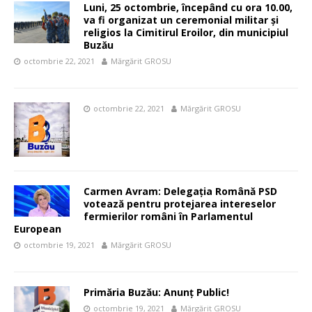
Luni, 25 octombrie, începând cu ora 10.00,
va fi organizat un ceremonial militar şi
religios la Cimitirul Eroilor, din municipiul
Buzău
octombrie 22, 2021
Mărgărit GROSU
octombrie 22, 2021
Mărgărit GROSU
Carmen Avram: Delegația Română PSD
votează pentru protejarea intereselor
fermierilor români în Parlamentul
European
octombrie 19, 2021
Mărgărit GROSU
Primăria Buzău: Anunț Public!
octombrie 19, 2021
Mărgărit GROSU