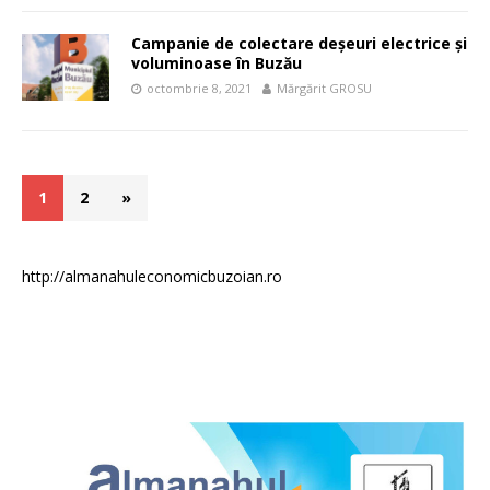
Campanie de colectare deșeuri electrice și
voluminoase în Buzău
octombrie 8, 2021
Mărgărit GROSU
1
2
»
http://almanahuleconomicbuzoian.ro