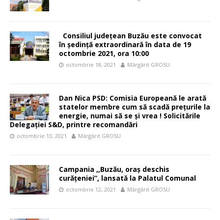
Consiliul județean Buzău este convocat
în ședință extraordinară în data de 19
octombrie 2021, ora 10:00
octombrie 18, 2021
Mărgărit GROSU
Dan Nica PSD: Comisia Europeană le arată
statelor membre cum să scadă prețurile la
energie, numai să se și vrea ! Solicitările
Delegației S&D, printre recomandări
octombrie 13, 2021
Mărgărit GROSU
Campania ,,Buzău, oraș deschis
curățeniei”, lansată la Palatul Comunal
octombrie 12, 2021
Mărgărit GROSU