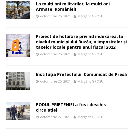
La mulți ani militarilor, la mulți ani
Armatei României!
octombrie 25, 2021
Mărgărit GROSU
Proiect de hotărâre privind indexarea, la
nivelul municipiului Buzău, a impozitelor și
taxelor locale pentru anul fiscal 2022
octombrie 25, 2021
Mărgărit GROSU
Instituţia Prefectului: Comunicat de Presă
octombrie 25, 2021
Mărgărit GROSU
PODUL PRIETENIEI a fost deschis
circulației
octombrie 22, 2021
Mărgărit GROSU