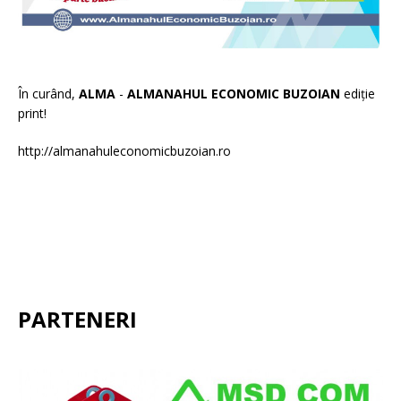
În curând,
ALMA
-
ALMANAHUL ECONOMIC BUZOIAN
ediție
print!
http://almanahuleconomicbuzoian.ro
PARTENERI