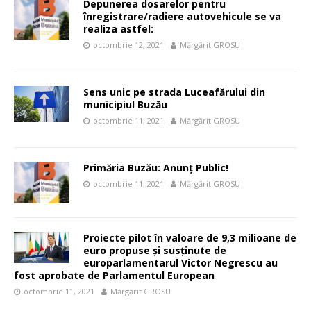
Depunerea dosarelor pentru
înregistrare/radiere autovehicule se va
realiza astfel:
octombrie 12, 2021
Mărgărit GROSU
Sens unic pe strada Luceafărului din
municipiul Buzău
octombrie 11, 2021
Mărgărit GROSU
Primăria Buzău: Anunț Public!
octombrie 11, 2021
Mărgărit GROSU
Proiecte pilot în valoare de 9,3 milioane de
euro propuse și susținute de
europarlamentarul Victor Negrescu au
fost aprobate de Parlamentul European
octombrie 11, 2021
Mărgărit GROSU