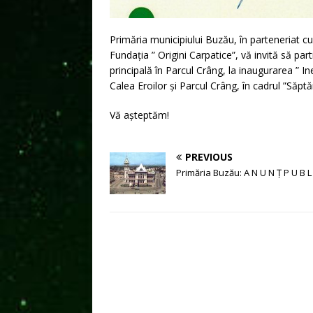
Primăria municipiului Buzău, în parteneriat cu
Fundația ” Origini Carpatice”, vă invită să pa
principală în Parcul Crâng, la inaugurarea ” Ine
Calea Eroilor și Parcul Crâng, în cadrul ”Săpt
Vă așteptăm!
PREVIOUS
Primăria Buzău: A N U N Ț P U B L 