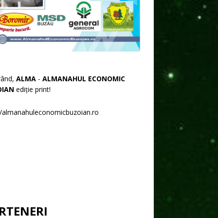
rând,
ALMA
-
ALMANAHUL ECONOMIC
OIAN
ediție print!
//almanahuleconomicbuzoian.ro
RTENERI