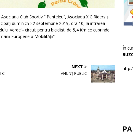
 Asociația Club Sportiv ” Penteleu”, Asociația X C Riders și
rticipați duminică 22 septembrie 2019, ora 10, la intrarea
lului Verde”- circuit pentru bicicliști de 5,4 Km ce cuprinde
ămânii Europene a Mobilității”.
În cu
BUZ
NEXT
http:
I C
ANUNȚ PUBLIC
PA