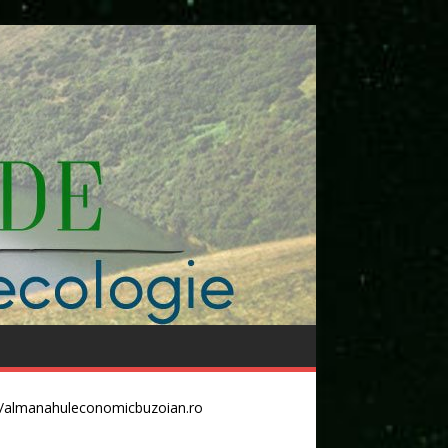
//almanahuleconomicbuzoian.ro