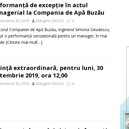
formanță de excepție în actul
agerial la Compania de Apă Buzău
tembrie 30, 2019
Mărgărit GROSU
0
torul Companiei de Apă Buzău, inginerul Simona Săvulescu,
șit o performanță senzațională pentru un manager, în mai
 de
{Citeste mai mult…]
inţă extraordinară, pentru luni, 30
tembrie 2019, ora 12,00
tembrie 30, 2019
Mărgărit GROSU
0
e