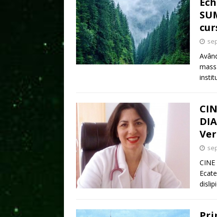
Ech
SUM
cur
sep
Având
mass-
insti
CIN
DIA
Ver
sep
CINE
Ecate
disli
Pri