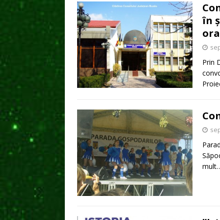
Con
în 
ora
sep
Prin 
convo
Proie
Com
sep
Parad
Săpoc
mult