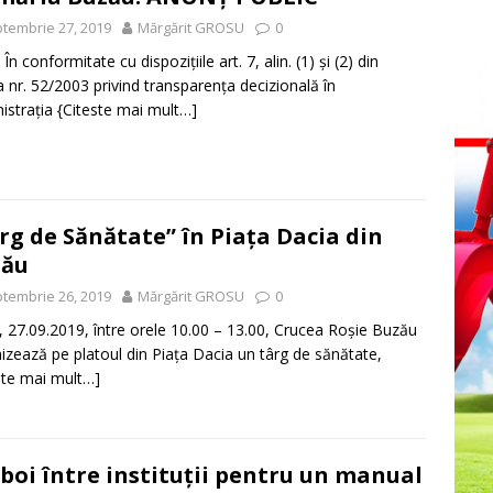
tembrie 27, 2019
Mărgărit GROSU
0
nformitate cu dispoziţiile art. 7, alin. (1) și (2) din
 nr. 52/2003 privind transparenţa decizională în
istraţia
{Citeste mai mult…]
rg de Sănătate” în Piața Dacia din
zău
tembrie 26, 2019
Mărgărit GROSU
0
i, 27.09.2019, între orele 10.00 – 13.00, Crucea Roșie Buzău
izează pe platoul din Piața Dacia un târg de sănătate,
ste mai mult…]
boi între instituții pentru un manual