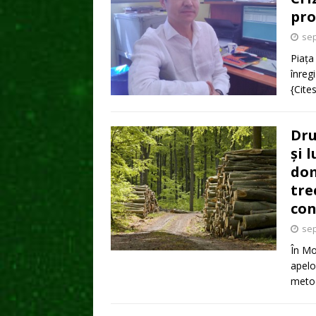
pro
sep
Piața
înreg
{Cite
Dru
și 
dom
tre
con
sep
În Mo
apelo
metod