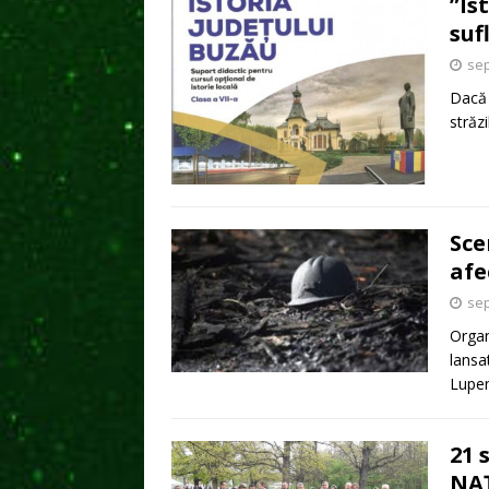
”Is
suf
sep
Dacă 
străz
Sce
afe
sep
Organ
lansa
Lupen
21 
NA