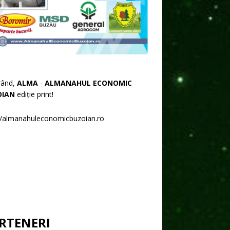
rând,
ALMA
-
ALMANAHUL ECONOMIC
OIAN
ediție print!
//almanahuleconomicbuzoian.ro
RTENERI