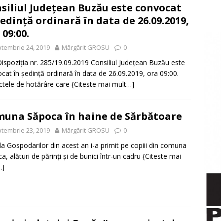
siliul Județean Buzău este convocat
ședință ordinară în data de 26.09.2019,
 09:00.
tembrie 24, 2019
Mărgărit GROSU
0
Dispoziția nr. 285/19.09.2019 Consiliul Județean Buzău este
cat în ședință ordinară în data de 26.09.2019, ora 09:00.
ctele de hotărâre care
{Citeste mai mult…]
una Săpoca în haine de Sărbătoare
tembrie 23, 2019
Mărgărit GROSU
0
a Gospodarilor din acest an i-a primit pe copiii din comuna
a, alături de părinți și de bunici într-un cadru
{Citeste mai
…]