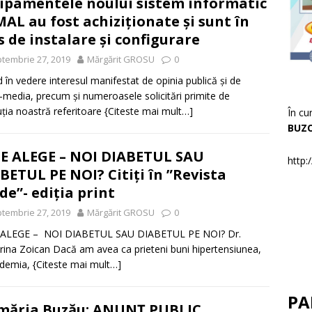
ipamentele noului sistem informatic
AL au fost achiziționate și sunt în
s de instalare și configurare
tembrie 27, 2019
Mărgărit GROSU
0
 în vedere interesul manifestat de opinia publică și de
media, precum și numeroasele solicitări primite de
tuția noastră referitoare
{Citeste mai mult…]
În cu
BUZ
E ALEGE – NOI DIABETUL SAU
http:
BETUL PE NOI? Citiți în ”Revista
de”- ediția print
tembrie 27, 2019
Mărgărit GROSU
0
 ALEGE – NOI DIABETUL SAU DIABETUL PE NOI? Dr.
rina Zoican Dacă am avea ca prieteni buni hipertensiunea,
pidemia,
{Citeste mai mult…]
PA
măria Buzău: ANUNȚ PUBLIC