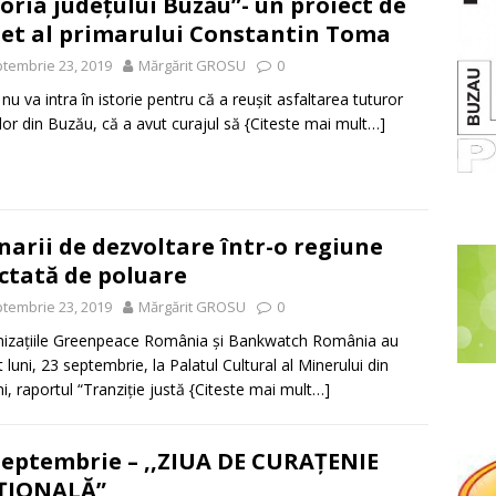
toria județului Buzău”- un proiect de
let al primarului Constantin Toma
tembrie 23, 2019
Mărgărit GROSU
0
nu va intra în istorie pentru că a reușit asfaltarea tuturor
ilor din Buzău, că a avut curajul să
{Citeste mai mult…]
narii de dezvoltare într-o regiune
ctată de poluare
tembrie 23, 2019
Mărgărit GROSU
0
izațiile Greenpeace România și Bankwatch România au
t luni, 23 septembrie, la Palatul Cultural al Minerului din
i, raportul “Tranziție justă
{Citeste mai mult…]
septembrie – ,,ZIUA DE CURAȚENIE
ȚIONALĂ”