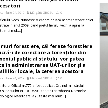
cesatori
tembrie 24, 2019
Mărgărit GROSU
0
 fierului vechi cunoaște o cădere bruscă asemănătoare celei
istrate în anul 2009, când prețul fierului vechi a ajuns la
ste mai mult…]
muri forestiere, căi ferate forestiere
lucrări de corectare a torenților din
eniul public al statului vor putea
ce în administrarea UAT-urilor și a
siliilor locale, la cererea acestora
tembrie 24, 2019
Mărgărit GROSU
0
nitorul Oficial nr.770 a fost publicat Ordinul ministrului
r și pădurilor nr. 1019/2019 pentru aprobarea Normelor
ologice referitoare la
{Citeste mai mult…]