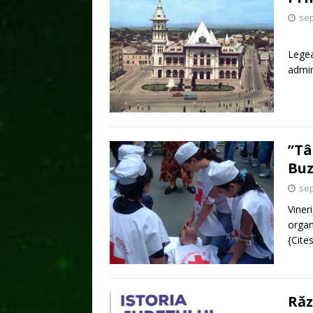
sep
În co
Legea
admin
”Tâ
Bu
sep
Viner
organ
{Cite
Răz