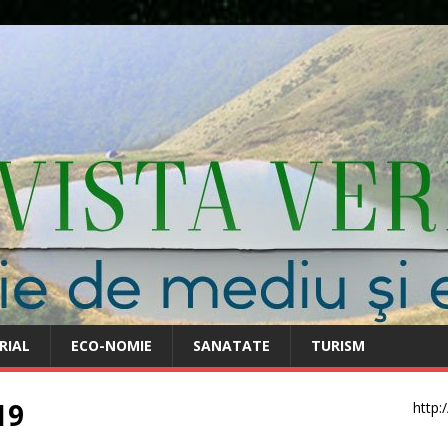
RIAL
ECO-NOMIE
SANATATE
TURISM
19
http: