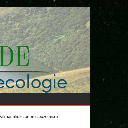
//almanahuleconomicbuzoian.ro