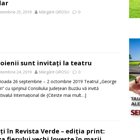
lar
tembrie 25, 2019
Mărgărit GROSU
0
e
oienii sunt invitați la teatru
tembrie 24, 2019
Mărgărit GROSU
0
rioada 26 septembrie – 2 octombrie 2019 Teatrul „George
an” cu sprijinul Consiliului Județean Buzău vă invită
stivalul Internațional de
{Citeste mai mult…]
iți în Revista Verde – ediția print:
za fierului vechi lovește în marii