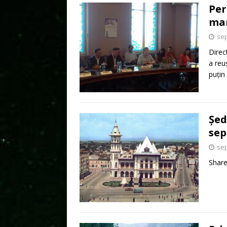
Per
man
sep
Direc
a reu
puțin
Șed
sep
sep
Shar