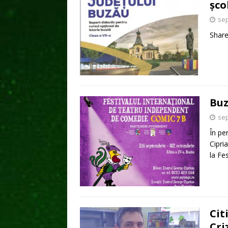
șco
sep
Shar
Buz
sep
În pe
Cipri
la Fe
Cit
Cri