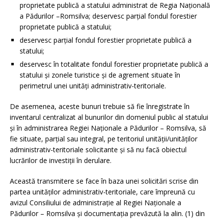
proprietate publică a statului administrat de Regia Națională
a Pădurilor –Romsilva; deservesc parțial fondul forestier
proprietate publică a statului;
deservesc parțial fondul forestier proprietate publică a
statului;
deservesc în totalitate fondul forestier proprietate publică a
statului și zonele turistice și de agrement situate în
perimetrul unei unități administrativ-teritoriale.
De asemenea, aceste bunuri trebuie să fie înregistrate în
inventarul centralizat al bunurilor din domeniul public al statului
și în administrarea Regiei Naționale a Pădurilor – Romsilva, să
fie situate, parțial sau integral, pe teritoriul unității/unităților
administrativ-teritoriale solicitante și să nu facă obiectul
lucrărilor de investiții în derulare.
Această transmitere se face în baza unei solicitări scrise din
partea unităților administrativ-teritoriale, care împreună cu
avizul Consiliului de administrație al Regiei Naționale a
Pădurilor – Romsilva și documentația prevăzută la alin. (1) din