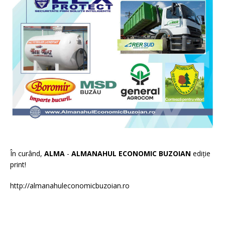
În curând,
ALMA
-
ALMANAHUL ECONOMIC BUZOIAN
ediție
print!
http://almanahuleconomicbuzoian.ro