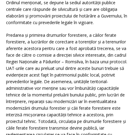
Ordinul menționat, se depune la sediul autorității publice
centrale care răspunde de silvicultură și care are obligația
elaborării și promovării proiectului de hotărâre a Guvernului, în
conformitate cu prevederile legale în vigoare.
Predarea și primirea drumurilor forestiere, a căilor ferate
forestiere, a lucrărilor de corectare a torenților și a terenurilor
aferente acestora pentru care a fost aprobată trecerea, se va
face de către o comisie a direcției silvice interesate, din cadrul
Regiei Naționale a Pădurilor – Romsilva, în baza unui protocol.
UAT-urile care au preluat unul dintre aceste bunuri trebuie să
evidențieze acest fapt în patrimoniul public local, potrivit
prevederilor legale. De asemenea, unitățile teritorial-
administrative vor menține sau vor îmbunătăți capacitățile
tehnice de la momentul preluării bunului public, prin lucrări de
întreținere, reparații sau modernizări iar în eventualitatea
modernizării drumului forestier și căii ferate forestiere este
interzisă micșorarea capacității tehnice a acestora, prin
proiectul tehnic. Totodată, circulația pe drumurile forestiere și
căile ferate forestiere transmise devine publică, iar
reglementarea circulației se va face în conformitate cu