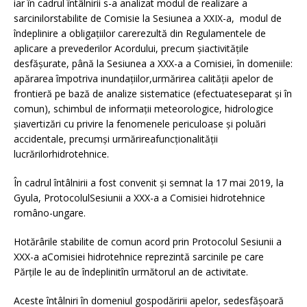
iar în cadrul întâlnirii s-a analizat modul de realizare a
sarcinilorstabilite de Comisie la Sesiunea a XXIX-a, modul de
îndeplinire a obligaţiilor carerezultă din Regulamentele de
aplicare a prevederilor Acordului, precum şiactivităţile
desfăşurate, până la Sesiunea a XXX-a a Comisiei, în domeniile:
apărarea împotriva inundaţiilor,urmărirea calităţii apelor de
frontieră pe bază de analize sistematice (efectuateseparat şi în
comun), schimbul de informaţii meteorologice, hidrologice
şiavertizări cu privire la fenomenele periculoase şi poluări
accidentale, precumși urmărireafuncţionalităţii
lucrărilorhidrotehnice.
În cadrul întâlnirii a fost convenit și semnat la 17 mai 2019, la
Gyula, ProtocolulSesiunii a XXX-a a Comisiei hidrotehnice
româno-ungare.
Hotărârile stabilite de comun acord prin Protocolul Sesiunii a
XXX-a aComisiei hidrotehnice reprezintă sarcinile pe care
Părțile le au de îndeplinitîn următorul an de activitate.
Aceste întâlniri în domeniul gospodăririi apelor, sedesfășoară