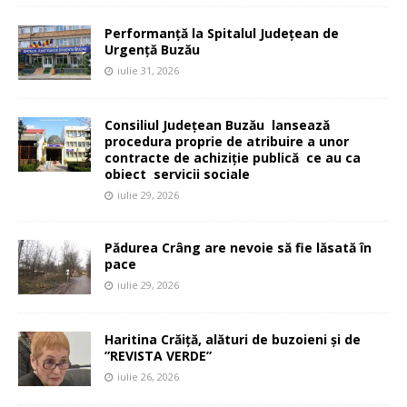
Performanță la Spitalul Județean de
Urgență Buzău
iulie 31, 2026
Consiliul Județean Buzău lansează
procedura proprie de atribuire a unor
contracte de achiziție publică ce au ca
obiect servicii sociale
iulie 29, 2026
Pădurea Crâng are nevoie să fie lăsată în
pace
iulie 29, 2026
Haritina Crăiță, alături de buzoieni și de
”REVISTA VERDE”
iulie 26, 2026