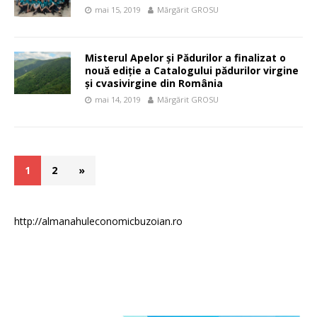
mai 15, 2019
Mărgărit GROSU
Misterul Apelor şi Pădurilor a finalizat o
nouă ediţie a Catalogului pădurilor virgine
și cvasivirgine din România
mai 14, 2019
Mărgărit GROSU
1
2
»
http://almanahuleconomicbuzoian.ro