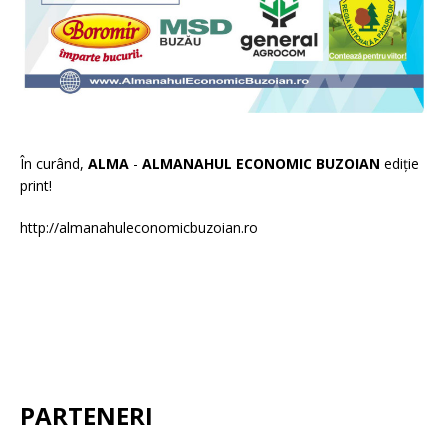
În curând,
ALMA
-
ALMANAHUL ECONOMIC BUZOIAN
ediție
print!
http://almanahuleconomicbuzoian.ro
PARTENERI