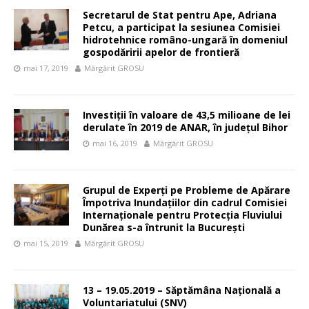
Secretarul de Stat pentru Ape, Adriana
Petcu, a participat la sesiunea Comisiei
hidrotehnice româno-ungară în domeniul
gospodăririi apelor de frontieră
mai 17, 2019
Mărgărit GROSU
Investiții în valoare de 43,5 milioane de lei
derulate în 2019 de ANAR, în județul Bihor
mai 16, 2019
Mărgărit GROSU
Grupul de Experți pe Probleme de Apărare
Împotriva Inundațiilor din cadrul Comisiei
Internaționale pentru Protecția Fluviului
Dunărea s-a întrunit la București
mai 15, 2019
Mărgărit GROSU
13 – 19.05.2019 – Săptămâna Națională a
Voluntariatului (SNV)