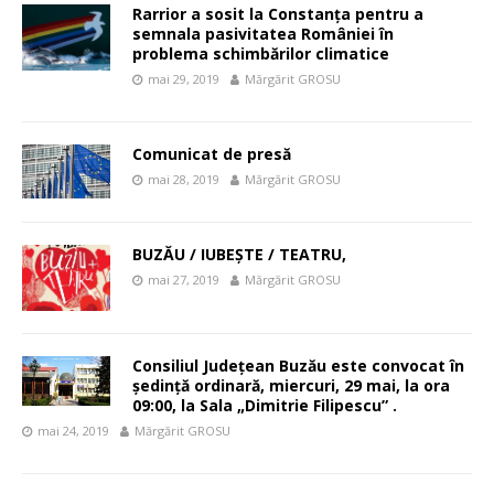
Rarrior a sosit la Constanța pentru a
semnala pasivitatea României în
problema schimbărilor climatice
mai 29, 2019
Mărgărit GROSU
Comunicat de presă
mai 28, 2019
Mărgărit GROSU
BUZĂU / IUBEȘTE / TEATRU,
mai 27, 2019
Mărgărit GROSU
Consiliul Judeţean Buzău este convocat în
şedinţă ordinară, miercuri, 29 mai, la ora
09:00, la Sala „Dimitrie Filipescu” .
mai 24, 2019
Mărgărit GROSU