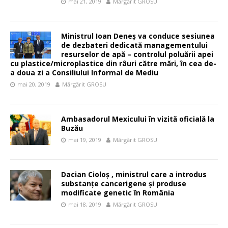
mai 21, 2019
Mărgărit GROSU
Ministrul Ioan Deneș va conduce sesiunea
de dezbateri dedicată managementului
resurselor de apă – controlul poluării apei
cu plastice/microplastice din râuri către mări, în cea de-
a doua zi a Consiliului Informal de Mediu
mai 20, 2019
Mărgărit GROSU
Ambasadorul Mexicului în vizită oficială la
Buzău
mai 19, 2019
Mărgărit GROSU
Dacian Cioloș , ministrul care a introdus
substanțe cancerigene și produse
modificate genetic în România
mai 18, 2019
Mărgărit GROSU