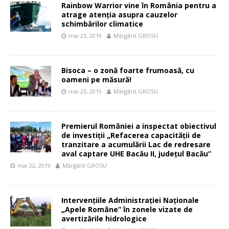
Rainbow Warrior vine în România pentru a
atrage atenția asupra cauzelor
schimbărilor climatice
mai 23, 2019
Mărgărit GROSU
Bisoca – o zonă foarte frumoasă, cu
oameni pe măsură!
mai 23, 2019
Mărgărit GROSU
Premierul României a inspectat obiectivul
de investiții „Refacerea capacității de
tranzitare a acumulării Lac de redresare
aval captare UHE Bacău II, județul Bacău”
mai 22, 2019
Mărgărit GROSU
Intervențiile Administrației Naționale
„Apele Române” în zonele vizate de
avertizările hidrologice