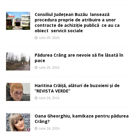
Consiliul Județean Buzău lansează
procedura proprie de atribuire a unor
contracte de achiziție publică ce au ca
obiect servicii sociale
iulie 29, 2026
Pădurea Crâng are nevoie să fie lăsată în
pace
iulie 29, 2026
Haritina Crăiță, alături de buzoieni și de
”REVISTA VERDE”
iulie 26, 2026
Oana Gheorghiu, kamikaze pentru pădurea
Crâng?
iulie 26, 2026