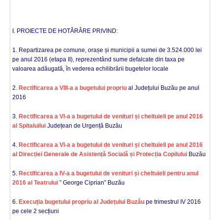
I. PROIECTE DE HOTĂRÂRE PRIVIND:
1. Repartizarea pe comune, orașe și municipii a sumei de 3.524.000 lei
pe anul 2016 (etapa II), reprezentând sume defalcate din taxa pe
valoarea adăugată, în vederea echilibrării bugetelor locale
2.
Rectificarea a VIII-a a bugetului propriu
al Județului Buzău pe anul
2016
3.
Rectificarea a VI-a a bugetului de venituri și cheltuieli pe anul 2016
al Spitaluilui
Județean de Urgență Buzău
4.
Rectificarea a VI-a a bugetului de venituri și cheltuieli pe anul 2016
al Direcției Generale de Asistență Socială și Protecția Copilului
Buzău
5.
Rectificarea a IV-a a bugetului de venituri și cheltuieli pentru anul
2016 al Teatrului
” George Ciprian” Buzău
6.
Execuția bugetului propriu al Județului Buzău
pe trimestrul IV 2016
pe cele 2 secțiuni