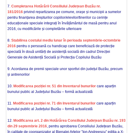
7.
Completarea Hotărârii Consiliului Județean Buzău nr.
181/2016
privind repartizarea pe comune, orașe și municipii a sumelor
pentru finanțarea drepturilor copiilor/elevilor/tinerilor cu cerințe
educaționale speciale integrați în învățământul de masă pentru anul
2016, cu modificările și completările ulterioare
8.
Stabilirea costului mediu lunar în perioada septembrie-octombrie
2016
pentru o persoană cu handicap care beneficiază de protecție
specială în două unitărți de asistență socială din cadrul Direcției
Generale de Asistență Socială și Protecția Copilului Buzău
9. Acordarea de premii speciale unor sportivi din județul Buzău, precum
și antrenorilor
10.
Modificarea poziției nr. 51 din Inventarul bunurilor
care aparțin
bunului public al Județului Buzău – formă actualizată
11.
Modificarea poziției nr. 71 din Inventarul bunurilor
care aparțin
bunului public al Județului Buzău – formă actualizată
12.
Modificarea art. 2 din Hotărârea Consiliului Județean Buzău nr. 193
din 29 septembrie 2016
, pentru aprobarea Consiliului Județean Buzău,
în calitate de coorganizator al Bienalei Artelor ”Ion Andreescu” ediția a X-