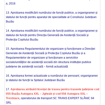
a, 2016
13. Aprobarea modificării numărului de funcții publice, a organigramei și
statului de funcții pentru aparatul de specialitate al Consiliului Județean
Buzău
14. Aprobarea modificării numărului de funcții publice, a organigramei și
statului de funcții pentru Direcția Generală de Asistență Socială și
Protecția Copilului Buzău
15. Aprobarea Regulamentului de organizare și funcționare a Direcției
Generale de Asistență Socială și Protecția Copilului Buzău și a
Regulamentelor de organizare și funcționare a serviciilor
sociale/unităților de asistență socială din structura instituției publice
județene de asistență socială – formă actualizată
16. Aprobarea formei actualizate a numărului de persoanl, organigramei
și statului de funcții la Spitalul Județean Buzău
17.
Aprobarea atribuirii licenței de traseu pentru traseele județene cod
055 Buzău Autogara XXL – Jgheab și cod 056 Autogara XXL –
Trestioara
, operatorului de transport SC TRANS EXPERT SLĂNIC 94
SRL