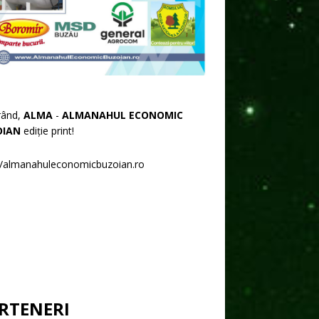
rând,
ALMA
-
ALMANAHUL ECONOMIC
OIAN
ediție print!
//almanahuleconomicbuzoian.ro
RTENERI