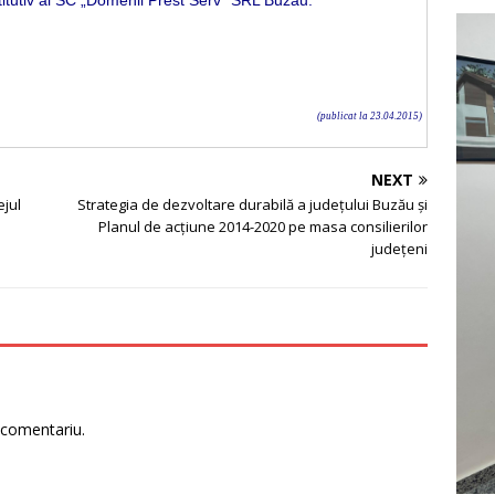
stitutiv al SC „Domenii Prest Serv” SRL Buzău.
(publicat la 23.04.2015)
NEXT
ejul
Strategia de dezvoltare durabilă a judeţului Buzău şi
Planul de acţiune 2014-2020 pe masa consilierilor
judeţeni
 comentariu.