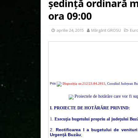
ședință ordinară mi
ora 09:00
aprilie 24, 2015
Mărgărit GROSU
Eur
Prin
Dispoziția nr.212/23.04.2015
, Consiliul Județean B
Proiectele de hotărâre care vor fi su
I.
PROIECTE DE HOTĂRÂRE PRIVIND:
1.
Execuţia bugetului propriu al judeţului Buză
2.
Rectificarea
I a
bugetului
de venituri
Urgenţă Buzău
;