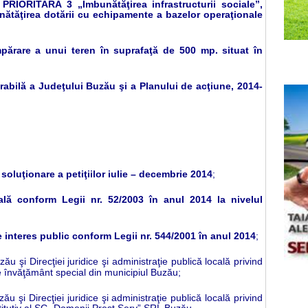
RIORITARĂ 3 „Îmbunătăţirea infrastructurii sociale”,
nătăţirea dotării cu echipamente a bazelor operaţionale
mpărare a unui teren în suprafaţă de 500 mp. situat în
rabilă a Judeţului Buzău şi a Planului de acţiune, 2014-
soluţionare a petiţiilor iulie – decembrie 2014
;
ală conform Legii nr. 52/2003 în anul 2014 la nivelul
e interes public conform Legii nr. 544/2001 în anul 2014
;
 şi Direcţiei juridice şi administraţie publică locală privind
de învăţământ special din municipiul Buzău;
 şi Direcţiei juridice şi administraţie publică locală privind