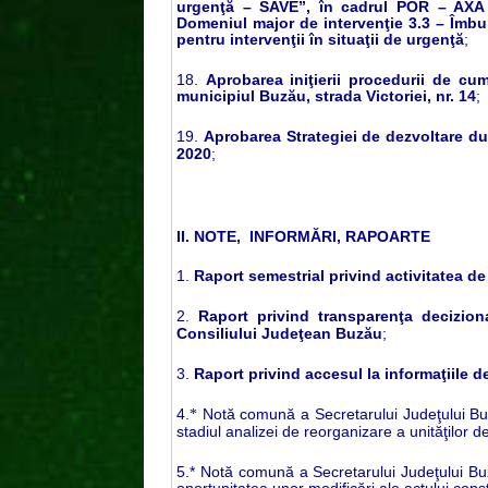
urgenţă – SAVE”, în cadrul POR – AXA P
Domeniul major de intervenţie 3.3 – Îmbu
pentru intervenţii în situaţii de urgenţă
;
18.
Aprobarea iniţierii procedurii de cu
municipiul Buzău, strada Victoriei, nr. 14
;
19.
Aprobarea Strategiei de dezvoltare du
2020
;
II.
NOTE, INFORMĂRI, RAPOARTE
1.
Raport semestrial privind activitatea de 
2.
Raport privind transparenţa decizion
Consiliului Judeţean Buzău
;
3.
Raport privind accesul la informaţiile d
4.
Notă comună a Secretarului Judeţului Buzău
*
stadiul analizei de reorganizare a unităţilor 
5.* Notă comună a Secretarului Judeţului Buzău