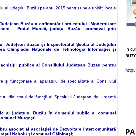
u al judeţului Buzău pe anul 2015 pentru unele unităţi locale
 Judeţean Buzău a cofinanţării proiectului „Modernizare
neni – Podul Muncii, judeţul Buzău” promovat prin
iul Judeţean Buzău şi Inspectoratul Şcolar al Judeţului
În cu
ea Olimpiadei Naţionale de Tehnologia Informaţiei şi
BUZ
 achiziţii publice al Consiliului Judeţean Buzău pentru
http:
şi funcţionare al aparatului de specialitate al Consiliului
turi din statul de funcţii al Spitalului Judeţean de Urgenţă
lic al judeţului Buzău în domeniul public al comunei
l comunei Murgeşt
i;
PA
mbru asociat al asociaţiei de Dezvoltare Intercomunitară
oraşul Nehoiu şi comunei Gălbinaşi
;