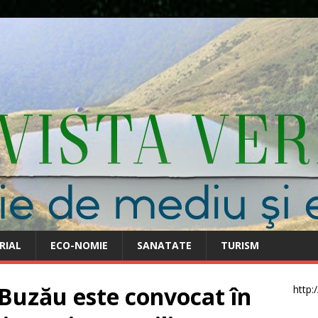
RIAL
ECO-NOMIE
SANATATE
TURISM
 Buzău este convocat în
http: