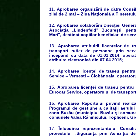
11.
Aprobarea organizării de către Consi
zilei de 2 mai – Ziua Naţională a Tineretul
12.
Aprobarea colaborării Direcţiei Gener
Asociaţia „Lindenfeld” Bucureşti, pen
Mari”, destinat copiilor beneficiari de serv
13.
Aprobarea atribuirii licenţelor de 
transport rutier de persoane prin servi
începând cu data de 01.01.2014, operato
atribuire electronică din 07.04.2015
;
14.
Aprobarea licenţei de traseu pentr
Service – Verneşti – Ciobănoaia, operat
15.
Aprobarea licenţei de traseu pentru
Eurocar Service, operatorului de transp
16.
Aprobarea Raportului privind realiz
Programul de gestiune a calităţii aerulu
zona Buzău (municipiul Buzău şi comuna 
comunele Valea Râmnicului, Topliceni, G
17.
Înlocuirea reprezentantului Cons
proiectului „Siguranţa prin Achiziţia de