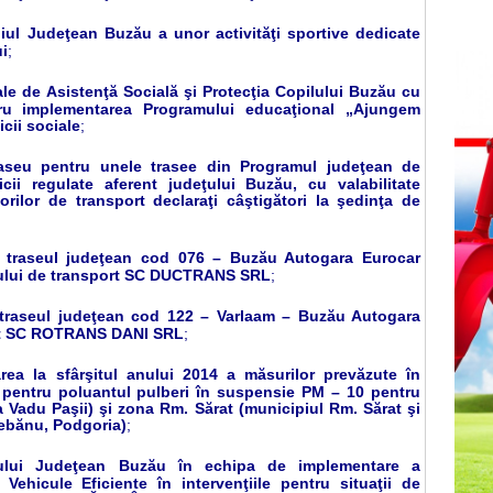
liul Judeţean Buzău a unor activităţi sportive dedicate
ui
;
ale de Asistenţă Socială şi Protecţia Copilului Buzău cu
tru implementarea Programului educaţional „Ajungem
icii sociale
;
traseu pentru unele trasee din Programul judeţean de
cii regulate aferent judeţului Buzău, cu valabilitate
rilor de transport declaraţi câştigători la şedinţa de
u traseul judeţean cod 076 – Buzău Autogara Eurocar
orului de transport SC DUCTRANS SRL
;
 traseul judeţean cod 122 – Varlaam – Buzău Autogara
ort SC ROTRANS DANI SRL
;
area la sfârşitul anului 2014 a măsurilor prevăzute în
i pentru poluantul pulberi în suspensie PM – 10 pentru
Vadu Paşii) şi zona Rm. Sărat (municipiul Rm. Sărat şi
rebănu, Podgoria)
;
iliului Judeţean Buzău în echipa de implementare a
 Vehicule Eficiente în intervenţiile pentru situaţii de