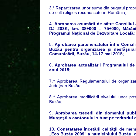
3.*
Repartizarea unor sume din bugetul propri
de cult religios recunoscute în România;
4.
Aprobarea asumării de către Consiliul
DJ 203K, km. 38+000 – 75+000, Mărăci
Programul Naţional de Dezvoltare Locală
;
5.
Aprobarea parteneriatului între Consil
Buzău pentru organizarea şi desfăşurar
Comunicării, Buzău, 14-17 mai 2015
;
6.
Aprobarea actualizării Programului de
anul 2015
;
7.
Aprobarea Regulamentului de organizare 
*
Judeţean Buzău;
8.
Aprobarea modificării nivelului unor pos
*
Buzău;
9.
Aprobarea trecerii din domeniul pub
Murgeşti a cantonului situat pe teritoriu
10.
Constatarea încetării calităţii de me
„Eco Buzău 2009” a municipiului Buzău, 