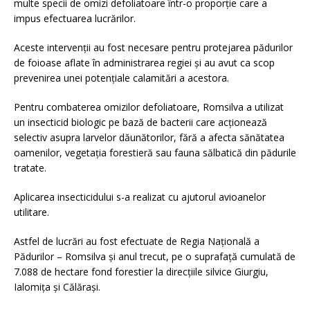
multe specii de omizi defoliatoare într-o proporție care a
impus efectuarea lucrărilor.
Aceste intervenții au fost necesare pentru protejarea pădurilor
de foioase aflate în administrarea regiei și au avut ca scop
prevenirea unei potențiale calamitări a acestora.
Pentru combaterea omizilor defoliatoare, Romsilva a utilizat
un insecticid biologic pe bază de bacterii care acționează
selectiv asupra larvelor dăunătorilor, fără a afecta sănătatea
oamenilor, vegetația forestieră sau fauna sălbatică din pădurile
tratate.
Aplicarea insecticidului s-a realizat cu ajutorul avioanelor
utilitare.
Astfel de lucrări au fost efectuate de Regia Națională a
Pădurilor – Romsilva și anul trecut, pe o suprafață cumulată de
7.088 de hectare fond forestier la direcțiile silvice Giurgiu,
Ialomița și Călărași.