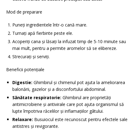
Mod de preparare
Puneți ingredientele într-o cană mare.
Turnați apă fierbinte peste ele.
Acoperiți cana și lăsați la infuzat timp de 5-10 minute sau
mai mult, pentru a permite aromelor să se elibereze.
Strecurați și serviți.
Beneficii potențiale
Digestie:
Ghimbirul și chimenul pot ajuta la ameliorarea
balonării, gazelor și a disconfortului abdominal.
Sănătate respiratorie:
Ghimbirul are proprietăți
antimicrobiene și antivirale care pot ajuta organismul să
lupte împotriva răcelilor și inflamațiilor gâtului.
Relaxare:
Busuiocul este recunoscut pentru efectele sale
antistres și revigorante.