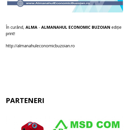
În curând,
ALMA
-
ALMANAHUL ECONOMIC BUZOIAN
ediție
print!
http://almanahuleconomicbuzoian.ro
PARTENERI