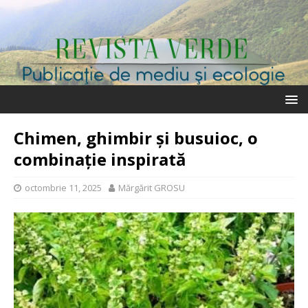
Chimen, ghimbir și busuioc, o
combinație inspirată
octombrie 11, 2025
Mărgărit GROSU