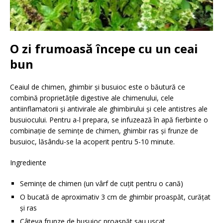
O zi frumoasă începe cu un ceai
bun
Ceaiul de chimen, ghimbir și busuioc este o băutură ce
combină proprietățile digestive ale chimenului, cele
antiinflamatorii și antivirale ale ghimbirului și cele antistres ale
busuiocului. Pentru a-l prepara, se infuzează în apă fierbinte o
combinație de semințe de chimen, ghimbir ras și frunze de
busuioc, lăsându-se la acoperit pentru 5-10 minute.
Ingrediente
Semințe de chimen (un vârf de cuțit pentru o cană)
O bucată de aproximativ 3 cm de ghimbir proaspăt, curățat
și ras
Câteva frunze de busuioc proaspăt sau uscat