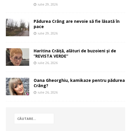
iulie 29, 2026
Pădurea Crâng are nevoie să fie lăsată în
pace
iulie 29, 2026
Haritina Crăiță, alături de buzoieni și de
”REVISTA VERDE”
iulie 26, 2026
Oana Gheorghiu, kamikaze pentru pădurea
Crâng?
iulie 26, 2026