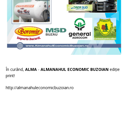
În curând,
ALMA
-
ALMANAHUL ECONOMIC BUZOIAN
ediție
print!
http://almanahuleconomicbuzoian.ro