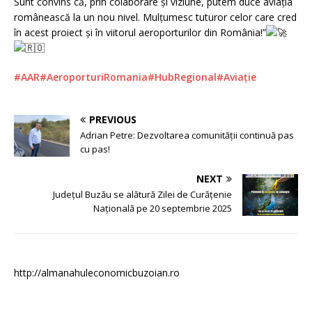
Sunt convins că, prin colaborare și viziune, putem duce aviația
românească la un nou nivel. Mulțumesc tuturor celor care cred
în acest proiect și în viitorul aeroporturilor din România!”
#AAR
#AeroporturiRomania
#HubRegional
#Aviație
PREVIOUS
Adrian Petre: Dezvoltarea comunității continuă pas
cu pas!
NEXT
Județul Buzău se alătură Zilei de Curățenie
Națională pe 20 septembrie 2025
http://almanahuleconomicbuzoian.ro