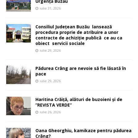
Urgență Buzău
iulie 31, 2026
Consiliul Județean Buzău lansează
procedura proprie de atribuire a unor
contracte de achiziție publică ce au ca
obiect servicii sociale
iulie 29, 2026
Pădurea Crâng are nevoie să fie lăsată în
pace
iulie 29, 2026
Haritina Crăiță, alături de buzoieni și de
”REVISTA VERDE”
iulie 26, 2026
Oana Gheorghiu, kamikaze pentru pădurea
Crâng?