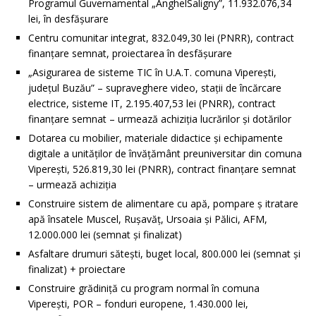
Programul Guvernamental „AnghelSaligny”, 11.932.076,34
lei, în desfășurare
Centru comunitar integrat, 832.049,30 lei (PNRR), contract
finanțare semnat, proiectarea în desfășurare
„Asigurarea de sisteme TIC în U.A.T. comuna Viperești,
județul Buzău” – supraveghere video, stații de încărcare
electrice, sisteme IT, 2.195.407,53 lei (PNRR), contract
finanțare semnat – urmează achiziția lucrărilor și dotărilor
Dotarea cu mobilier, materiale didactice și echipamente
digitale a unităților de învățământ preuniversitar din comuna
Viperești, 526.819,30 lei (PNRR), contract finanțare semnat
– urmează achiziția
Construire sistem de alimentare cu apă, pompare ș itratare
apă însatele Muscel, Rușavăț, Ursoaia și Pălici, AFM,
12.000.000 lei (semnat și finalizat)
Asfaltare drumuri sătești, buget local, 800.000 lei (semnat și
finalizat) + proiectare
Construire grădiniță cu program normal în comuna
Viperești, POR – fonduri europene, 1.430.000 lei,