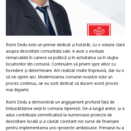
Romi Dedu este un primar dedicat și hotărât, cu o viziune clară
asupra dezvoltării comunității sale. A avut o evoluție
remarcabilă în cariera sa politică și în activitatea sa în slujba
locuitorilor din comună. Continuăm să privim spre viitor cu
încredere și determinare. Am realizat multe împreună, dar nu o
să ne oprim aici. Modernizarea comunei noastre este un
proces continuu, iar eu sunt dedicat să ducem acest proces
mai departe.
Romi Dedu a demonstrat un angajament profund față de
îmbunătățirea vieții în comuna Viperești. De-a lungul anilor, și-a
adus contribuția semnificativă la numeroase proiecte de
dezvoltare locală și a căutat constant noi surse de finanțare
pentru implementarea uno rproiecte ambițioase. Primarul nu a