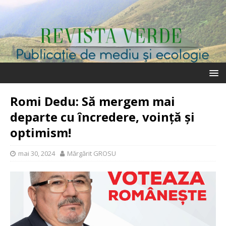
Romi Dedu: Să mergem mai
departe cu încredere, voință și
optimism!
mai 30, 2024
Mărgărit GROSU