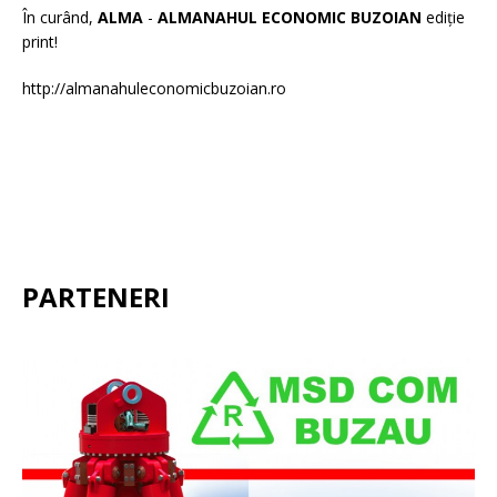
În curând,
ALMA
-
ALMANAHUL ECONOMIC BUZOIAN
ediție
print!
http://almanahuleconomicbuzoian.ro
PARTENERI