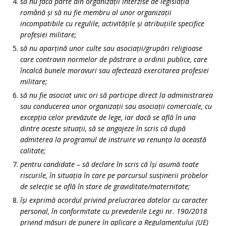
să nu facă parte din organizații interzise de legislația
română și să nu fie membru al unor organizații
incompatibile cu regulile, activitățile și atribuțiile specifice
profesiei militare;
să nu aparțină unor culte sau asociații/grupări religioase
care contravin normelor de păstrare a ordinii publice, care
încalcă bunele moravuri sau afectează exercitarea profesiei
militare;
să nu fie asociat unic ori să participe direct la administrarea
sau conducerea unor organizații sau asociații comerciale, cu
excepția celor prevăzute de lege, iar dacă se află în una
dintre aceste situații, să se angajeze în scris că după
admiterea la programul de instruire va renunța la această
calitate;
pentru candidate – să declare în scris că își asumă toate
riscurile, în situația în care pe parcursul susținerii probelor
de selecție se află în stare de graviditate/maternitate;
își exprimă acordul privind prelucrarea datelor cu caracter
personal, în conformitate cu prevederile Legii nr. 190/2018
privind măsuri de punere în aplicare a Regulamentului (UE)