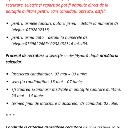
recrutare, selecție și repartiție pot fi obținute direct de
la
unitățile militare
pentru care candidații optează, astfel:
pentru armele tancuri, auto și geniu – detalii la numărul de
telefon: 0792602533;
pentru arma auto – detalii la numerele de
telefon:0769622665/ 0238432316 int.454.
Procesul de recrutare și selecție
se desfășoară după
următorul
calendar
:
înscrierea candidaților: 07 mai – 03 iunie;
selecția candidaților: 13 mai – 07 iunie;
efectuarea examinării medicale în unitățile sanitare militare:
20 mai – 14 iunie;
termen final de întocmire a dosarelor de candidat: 02 iulie.
* * *
Condițiile și criteriile generale
de recrutare
pe care trebuie să le