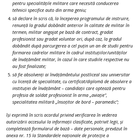
pentru specialitățile militare care necesită conducerea
tehnicii specifice auto din arma geniu;
să declare în scris că, la începerea programului de instruire,
renunță la gradul dobândit anterior în calitate de militar în
termen, militar angajat pe bază de contract, gradat
profesionist sau gradat voluntar ori, după caz, la gradul
dobândit după parcurgerea a cel puțin un an de studii pentru
formarea cadrelor militare în cadrul instituțiilor/unităților
de învățământ militar, în cazul în care studiile respective nu
au fost finalizate;
să fie absolvenți ai învățământului postliceal sau universitar
cu licență de specialitate, cu certificat/diplomă de absolvire a
instituției de învățământ – candidații care optează pentru
profesia de soldat profesionist în arma „aviație”,
specialitatea militară „însoțitor de bord – paramedic”;
își exprimă în scris acordul privind verificarea în vederea
autorizării accesului la informații clasificate, potrivit legii, și
completează formularul de bază – date personale, prevăzut în
anexa nr. 15 la Standardele naționale de protecție a