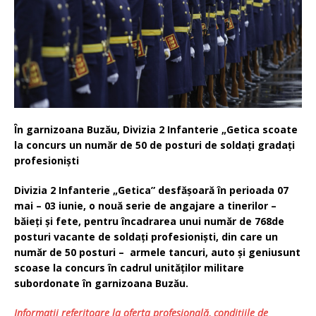
În garnizoana Buzău, Divizia 2 Infanterie „Getica scoate
la concurs un număr de 50 de posturi de soldați gradați
profesioniști
Divizia 2 Infanterie „Getica” desfășoară în perioada 07
mai – 03 iunie, o nouă serie de angajare a tinerilor –
băieți și fete, pentru încadrarea unui număr de 768de
posturi vacante de soldați profesioniști, din care un
număr de 50 posturi – armele tancuri, auto și geniusunt
scoase la concurs în cadrul unităților militare
subordonate în garnizoana Buzău.
Informații referitoare la oferta profesională
, condițiile de