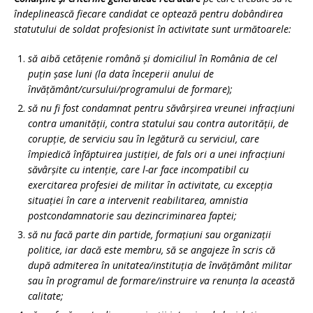
îndeplinească fiecare candidat ce optează pentru dobândirea
statutului de soldat profesionist în activitate sunt următoarele:
să aibă cetățenie română și domiciliul în România de cel
puțin șase luni (la data începerii anului de
învățământ/cursului/programului de formare);
să nu fi fost condamnat pentru săvârșirea vreunei infracțiuni
contra umanității, contra statului sau contra autorității, de
corupție, de serviciu sau în legătură cu serviciul, care
împiedică înfăptuirea justiției, de fals ori a unei infracțiuni
săvârșite cu intenție, care l-ar face incompatibil cu
exercitarea profesiei de militar în activitate, cu excepția
situației în care a intervenit reabilitarea, amnistia
postcondamnatorie sau dezincriminarea faptei;
să nu facă parte din partide, formațiuni sau organizații
politice, iar dacă este membru, să se angajeze în scris că
după admiterea în unitatea/instituția de învățământ militar
sau în programul de formare/instruire va renunța la această
calitate;