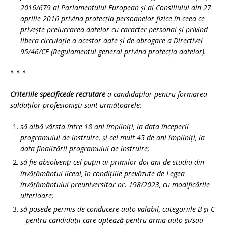
2016/679 al Parlamentului European și al Consiliului din 27
aprilie 2016 privind protecția persoanelor fizice în ceea ce
privește prelucrarea datelor cu caracter personal și privind
libera circulație a acestor date și de abrogare a Directivei
95/46/CE (Regulamentul general privind protecția datelor).
* * *
Criteriile specifice
de recrutare
a candidaților pentru formarea
soldaților profesioniști sunt următoarele:
să aibă vârsta între 18 ani împliniți, la data începerii
programului de instruire, și cel mult 45 de ani împliniți, la
data finalizării programului de instruire;
să fie absolvenți cel puțin ai primilor doi ani de studiu din
învățământul liceal, în condițiile prevăzute de Legea
învățământului preuniversitar nr. 198/2023, cu modificările
ulterioare;
să posede permis de conducere auto valabil, categoriile B și C
– pentru candidații care optează pentru arma auto și/sau