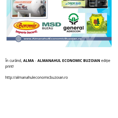
În curând,
ALMA
-
ALMANAHUL ECONOMIC BUZOIAN
ediție
print!
http://almanahuleconomicbuzoian.ro