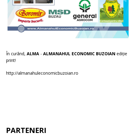
În curând,
ALMA
-
ALMANAHUL ECONOMIC BUZOIAN
ediție
print!
http://almanahuleconomicbuzoian.ro
PARTENERI