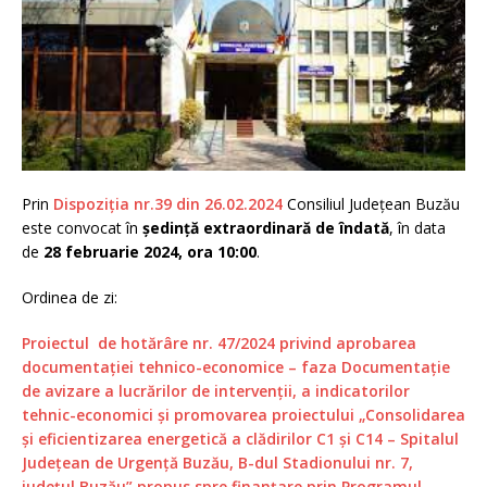
Prin
Dispoziția nr.39 din 26.02.2024
Consiliul Județean Buzău
este convocat în
ședință extraordinară de îndată
, în data
de
28 februarie 2024, ora 10:00
.
Ordinea de zi:
Proiectul de hotărâre nr. 47/2024 privind aprobarea
documentației tehnico-economice – faza Documentație
de avizare a lucrărilor de intervenții, a indicatorilor
tehnic-economici și promovarea proiectului „Consolidarea
și eficientizarea energetică a clădirilor C1 și C14 – Spitalul
Județean de Urgență Buzău, B-dul Stadionului nr. 7,
județul Buzău” propus spre finanțare prin Programul