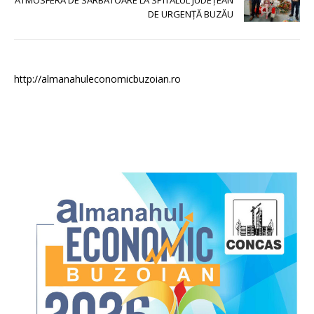
ATMOSFERĂ DE SĂRBĂTOARE LA SPITALUL JUDEȚEAN
DE URGENȚĂ BUZĂU
http://almanahuleconomicbuzoian.ro