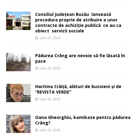
Consiliul Județean Buzău lansează
procedura proprie de atribuire a unor
contracte de achiziție publică ce au ca
obiect servicii sociale
iulie 29, 2026
Pădurea Crâng are nevoie să fie lăsată în
pace
iulie 29, 2026
Haritina Crăiță, alături de buzoieni și de
”REVISTA VERDE”
iulie 26, 2026
Oana Gheorghiu, kamikaze pentru pădurea
Crâng?
iulie 26, 2026