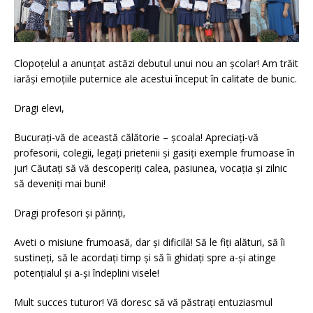
Clopoțelul a anunțat astăzi debutul unui nou an școlar! Am trăit
iarăși emoțiile puternice ale acestui început în calitate de bunic.
Dragi elevi,
Bucurați-vă de această călătorie – școala! Apreciați-vă
profesorii, colegii, legați prietenii și gasiți exemple frumoase în
jur! Căutați să vă descoperiți calea, pasiunea, vocația și zilnic
să deveniți mai buni!
Dragi profesori și părinți,
Aveti o misiune frumoasă, dar și dificilă! Să le fiți alături, să îi
sustineți, să le acordați timp și să îi ghidați spre a-și atinge
potențialul și a-și îndeplini visele!
Mult succes tuturor! Vă doresc să vă păstrați entuziasmul