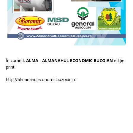
În curând,
ALMA
-
ALMANAHUL ECONOMIC BUZOIAN
ediție
print!
http://almanahuleconomicbuzoian.ro