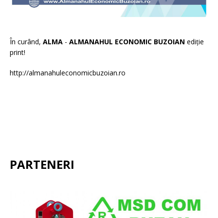
În curând,
ALMA
-
ALMANAHUL ECONOMIC BUZOIAN
ediție
print!
http://almanahuleconomicbuzoian.ro
PARTENERI