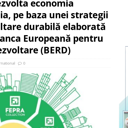
ezvolta economia
a, pe baza unei strategii
tare durabilă elaborată
 Banca Europeană pentru
ezvoltare (BERD)
rnational
0