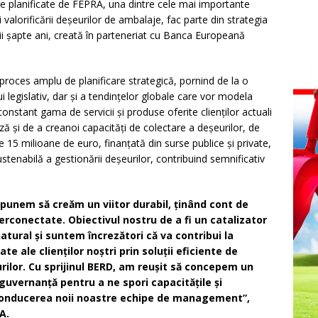
are planificate de FEPRA, una dintre cele mai importante
valorificării deșeurilor de ambalaje, fac parte din strategia
i șapte ani, creată în parteneriat cu Banca Europeană
n proces amplu de planificare strategică, pornind de la o
lui legislativ, dar și a tendințelor globale care vor modela
onstant gama de servicii și produse oferite clienților actuali
iză și de a creanoi capacități de colectare a deșeurilor, de
 de 15 milioane de euro, finanțată din surse publice și private,
stenabilă a gestionării deșeurilor, contribuind semnificativ
opunem să creăm un viitor durabil, ținând cont de
erconectate. Obiectivul nostru de a fi un catalizator
tural și suntem încrezători că va contribui la
te ale clienților noștri prin soluții eficiente de
eurilor. Cu sprijinul BERD, am reușit să concepem un
 guvernanță pentru a ne spori capacitățile și
b conducerea noii noastre echipe de management”,
A.