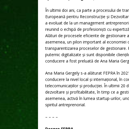
În ultimii doi ani, ca parte a procesului de tr
Europeană pentru Reconstrucție și Dezvolta
a evoluat de la un management antreprenoria
reunind o echipă de profesioniști cu expertiză
Alături de procesele eficiente de gestionare a 
asemenea, un pilon important al economiei circ
transparentizarea proceselor de gestionare. Pr
puternic digitalizate și sunt disponibile clien
conducere a fost preluată de Ana Maria Gerge
Ana Maria Gergely s-a alăturat FEPRA în 2021 
conducere la nivel local și internațional, în 
telecomunicațiilor și producției. În ultimii 2
dezvoltare și profitabilitate, în timp ce a ges
asemenea, activă în lumea startup-urilor, und
spiritul antreprenorial.
– – – –
Despre FEPRA