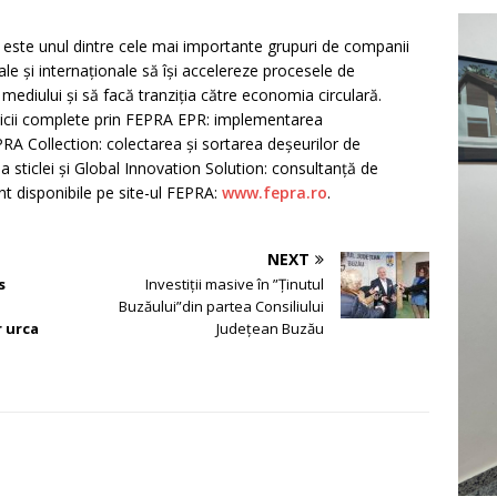
) este unul dintre cele mai importante grupuri de companii
le și internaționale să își accelereze procesele de
 mediului și să facă tranziția către economia circulară.
icii complete prin FEPRA EPR: implementarea
PRA Collection: colectarea și sortarea deșeurilor de
 sticlei și Global Innovation Solution: consultanță de
t disponibile pe site-ul FEPRA:
www.fepra.ro
.
NEXT
s
Investiții masive în ”Ținutul
Buzăului”din partea Consiliului
r urca
Județean Buzău