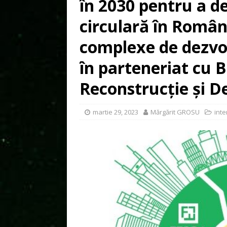
în 2030 pentru a d
circulară în Români
complexe de dezvol
în parteneriat cu
Reconstrucție și D
martie 29, 2023
Mărgărit GROSU
inte