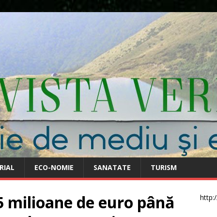
RIAL
ECO-NOMIE
SANATATE
TURISM
5 milioane de euro până
http: