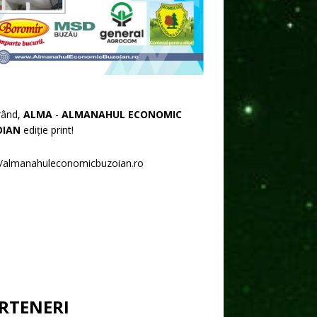
rând,
ALMA
-
ALMANAHUL ECONOMIC
OIAN
ediție print!
//almanahuleconomicbuzoian.ro
RTENERI