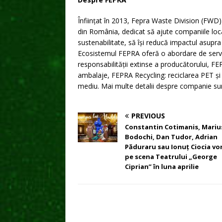
Înființat în 2013, Fepra Waste Division (FWD
din România, dedicat să ajute companiile loca
sustenabilitate, să își reducă impactul asupra
Ecosistemul FEPRA oferă o abordare de serv
responsabilității extinse a producătorului, FE
ambalaje, FEPRA Recycling: reciclarea PET și a
mediu. Mai multe detalii despre companie sun
PREVIOUS
Constantin Cotimanis, Mariu
Bodochi, Dan Tudor, Adrian
Păduraru sau Ionuț Ciocia vo
pe scena Teatrului „George
Ciprian” în luna aprilie