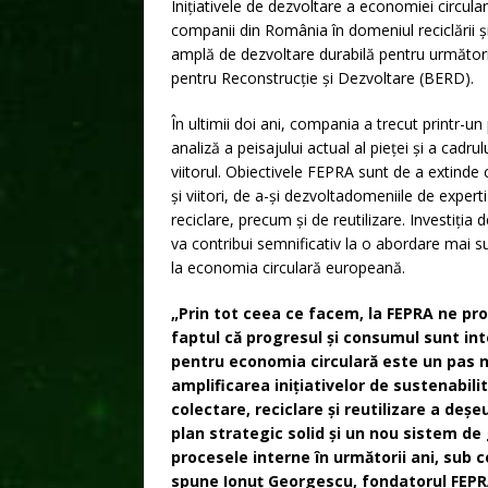
Inițiativele de dezvoltare a economiei circul
companii din România în domeniul reciclării și 
amplă de dezvoltare durabilă pentru următori
pentru Reconstrucție și Dezvoltare (BERD).
În ultimii doi ani, compania a trecut printr-u
analiză a peisajului actual al pieței și a cadru
viitorul. Obiectivele FEPRA sunt de a extinde c
și viitori, de a-și dezvoltadomeniile de expert
reciclare, precum și de reutilizare. Investiția
va contribui semnificativ la o abordare mai su
la economia circulară europeană.
„Prin tot ceea ce facem, la FEPRA ne pr
faptul că progresul și consumul sunt int
pentru economia circulară este un pas na
amplificarea inițiativelor de sustenabilita
colectare, reciclare și reutilizare a deș
plan strategic solid și un nou sistem de
procesele interne în următorii ani, su
spune Ionuț Georgescu, fondatorul FEPR