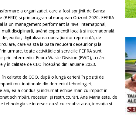
ansformare a organizației, care a fost sprijinit de Banca
re (BERD) și prin programul european Orizont 2020, FEPRA
l la un management performant la nivel internațional,
 multidisciplinară, având experiență locală și internațională.
deșeurilor, digitalizarea operațiunilor reprezintă, de
ulare, care va sta la baza reducerii deșeurilor și la
in urmare, toate activitățile și serviciile FEPRA sunt
ților prin intermediul Fepra Waste Division (FWD), a cărei
ly în calitate de CEO începând din ianuarie 2023.
în calitate de COO, după o lungă carieră în poziții de
companii multinaționale din domeniul tehnologiei,
0 de ani, ea a condus și îndrumat echipe mari cu impact în
tionat schimbări, recesiuni și restructurări. Ana Maria este, de
e tehnologia se intersectează cu creativitatea, inovația și