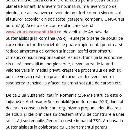
planeta Pământ. Mai avem timp, însă nu mai avem timp de
pierdut, de aceea avem nevoie de un efort comun sincronizat
al tuturor actorilor din societate (cetățeni, companii, ONG-uri și
autorități). Acesta este contextul în care site-ul
www.ziuasustenabilității.ro
, dezvoltat de Ambasada
Sustenabilității în România (ASR), reunește o serie de soluții pe
care orice actor din societate le poate implementa pentru a-și
reduce amprenta de carbon și încetini astfel cronometrul
climatic: consum responsabil de resurse, tranziția la economie
circulară, investiții în energie verde, dezvoltarea de lanțuri
valorice verzi în mediul privat, creșterea procentului de achiziții
publice verzi, creșterea procentului de credite verzi pentru
susținerea tranziției la afaceri cu emisii scăzute de carbon etc.
De ce Ziua Sustenabilității în România (ZSR)? Pentru că este o
inițiativă a Ambasadei Sustenabilității în România (ASR), fiind al
doilea an consecutiv în care organizația propune identificarea
de soluții și idei prin care să creștem ritmul de construire a unei
societăți sustenabile. Pentru a crește impactul ZSR, Ambasada
Sustenabilității în colaborare cu Departamentul pentru