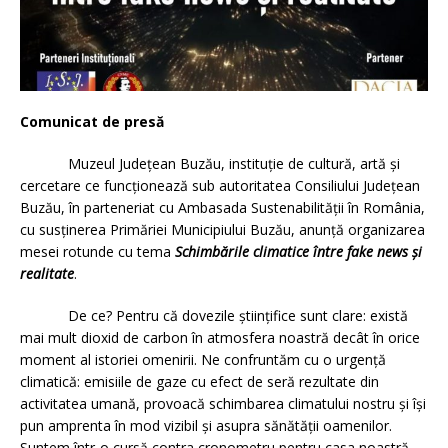
Comunicat de presă
Muzeul Județean Buzău, instituție de cultură, artă și
cercetare ce funcționează sub autoritatea Consiliului Județean
Buzău, în parteneriat cu Ambasada Sustenabilității în România,
cu susținerea Primăriei Municipiului Buzău, anunță organizarea
mesei rotunde cu tema
Schimbările climatice între fake news și
realitate
.
De ce? Pentru că dovezile științifice sunt clare: există
mai mult dioxid de carbon în atmosfera noastră decât în orice
moment al istoriei omenirii. Ne confruntăm cu o urgență
climatică: emisiile de gaze cu efect de seră rezultate din
activitatea umană, provoacă schimbarea climatului nostru și își
pun amprenta în mod vizibil și asupra sănătății oamenilor.
Suntem într-o cursă contra cronometru pentru casa noastră,