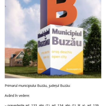
Primarul municipiului Buzău, judeţul Buzău:
Având în vedere:
– prevederile art. 133, alin. (1), art. 134, alin. (1), lit. a), art. 139,