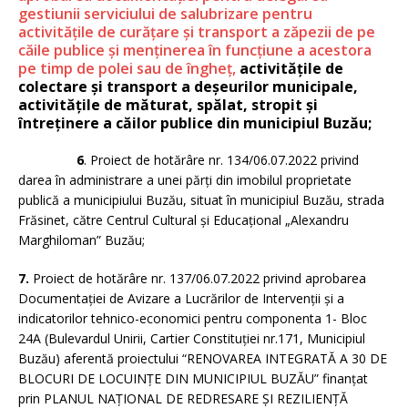
gestiunii serviciului de salubrizare pentru
activităţile de curățare şi transport a zăpezii de pe
căile publice şi menţinerea în funcţiune a acestora
pe timp de polei sau de îngheţ,
activitățile de
colectare și transport a deșeurilor municipale,
activitățile de măturat, spălat, stropit și
întreţinere a căilor publice din municipiul Buzău;
6
. Proiect de hotărâre nr. 134/06.07.2022 privind
darea în administrare a unei părți din imobilul proprietate
publică a municipiului Buzău, situat în municipiul Buzău, strada
Frăsinet, către Centrul Cultural și Educațional „Alexandru
Marghiloman” Buzău;
7.
Proiect de hotărâre nr. 137/06.07.2022 privind aprobarea
Documentației de Avizare a Lucrărilor de Intervenții și a
indicatorilor tehnico-economici pentru componenta 1- Bloc
24A (Bulevardul Unirii, Cartier Constituției nr.171, Municipiul
Buzău) aferentă proiectului “RENOVAREA INTEGRATĂ A 30 DE
BLOCURI DE LOCUINȚE DIN MUNICIPIUL BUZĂU” finanțat
prin PLANUL NAȚIONAL DE REDRESARE ȘI REZILIENȚĂ