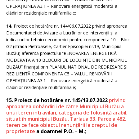
OPERAȚIUNEA A3.1 – Renovare energetică moderată a
clădirilor rezidențiale multifamiliale;
14.
Proiect de hotărâre nr. 144/06.07.2022 privind aprobarea
Documentației de Avizare a Lucrărilor de Intervenții și a
indicatorilor tehnico-economici pentru componenta 10 – Bloc
G2 (strada Pietroasele, Cartier Episcopiei nr.19, Municipiul
Buzău) aferentă proiectului “RENOVAREA ENERGETICĂ
MODERATĂ A 10 BLOCURI DE LOCUINȚE DIN MUNICIPIUL
BUZĂU” finanțat prin PLANUL NAȚIONAL DE REDRESARE ȘI
REZILIENȚĂ COMPONENTA C5 – VALUL RENOVĂRII
OPERAȚIUNEA A3.1 – Renovare energetică moderată a
clădirilor rezidențiale multifamiliale;
15. Proiect de hotărâre nr. 145/13.07.2022
privind
aprobarea dobândirii de către Municipiul Buzău a
unui teren intravilan, categoria de folosință arabil,
situat în municipiul Buzău, Tarlaua 33, Parcela 482,
teren ce face obiectul renunțării la dreptul de
proprietate
a doamnei P.O. – M.;