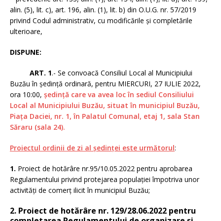
alin. (5), lit. c), art. 196, alin. (1), lit. b) din O.U.G. nr. 57/2019
privind Codul administrativ, cu modificările și completările
ulterioare,
DISPUNE:
ART. 1
.- Se convoacă Consiliul Local al Municipiului
Buzău în şedinţă ordinară, pentru MIERCURI, 27 IULIE 2022,
ora 10:00,
şedinţă care va avea loc în sediul Consiliului
Local al Municipiului Buzău, situat în municipiul Buzău,
Piaţa Daciei, nr. 1, în Palatul Comunal, etaj 1, sala Stan
Săraru (sala 24).
Proiectul ordinii de zi al şedinţei este următorul
:
1.
Proiect de hotărâre nr.95/10.05.2022 pentru aprobarea
Regulamentului privind protejarea populaţiei împotriva unor
activităţi de comerţ ilicit în municipiul Buzău;
2. Proiect de hotărâre nr. 129/28.06.2022
pentru
completarea Regulamentului de organizare şi