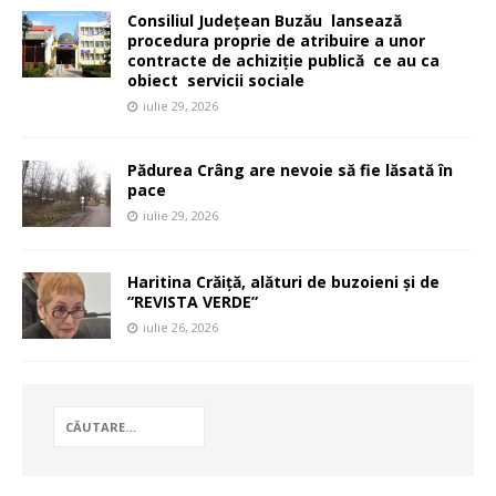
Consiliul Județean Buzău lansează
procedura proprie de atribuire a unor
contracte de achiziție publică ce au ca
obiect servicii sociale
iulie 29, 2026
Pădurea Crâng are nevoie să fie lăsată în
pace
iulie 29, 2026
Haritina Crăiță, alături de buzoieni și de
”REVISTA VERDE”
iulie 26, 2026