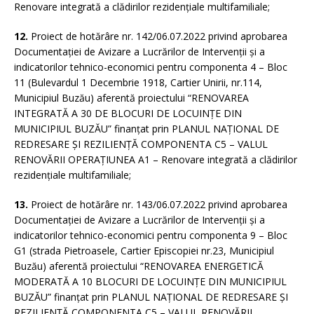
Renovare integrată a clădirilor rezidențiale multifamiliale;
12.
Proiect de hotărâre nr. 142/06.07.2022 privind aprobarea
Documentației de Avizare a Lucrărilor de Intervenții și a
indicatorilor tehnico-economici pentru componenta 4 – Bloc
11 (Bulevardul 1 Decembrie 1918, Cartier Unirii, nr.114,
Municipiul Buzău) aferentă proiectului “RENOVAREA
INTEGRATĂ A 30 DE BLOCURI DE LOCUINȚE DIN
MUNICIPIUL BUZĂU” finanțat prin PLANUL NAȚIONAL DE
REDRESARE ȘI REZILIENȚĂ COMPONENTA C5 – VALUL
RENOVĂRII OPERAȚIUNEA A1 – Renovare integrată a clădirilor
rezidențiale multifamiliale;
13.
Proiect de hotărâre nr. 143/06.07.2022 privind aprobarea
Documentației de Avizare a Lucrărilor de Intervenții și a
indicatorilor tehnico-economici pentru componenta 9 – Bloc
G1 (strada Pietroasele, Cartier Episcopiei nr.23, Municipiul
Buzău) aferentă proiectului “RENOVAREA ENERGETICĂ
MODERATĂ A 10 BLOCURI DE LOCUINȚE DIN MUNICIPIUL
BUZĂU” finanțat prin PLANUL NAȚIONAL DE REDRESARE ȘI
REZILIENȚĂ COMPONENTA C5 – VALUL RENOVĂRII