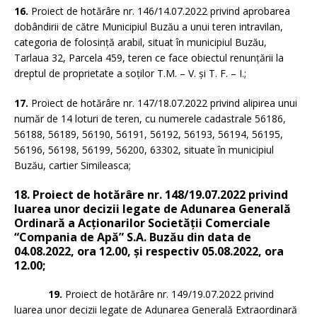
16.
Proiect de hotărâre nr. 146/14.07.2022 privind aprobarea
dobândirii de către Municipiul Buzău a unui teren intravilan,
categoria de folosință arabil, situat în municipiul Buzău,
Tarlaua 32, Parcela 459, teren ce face obiectul renunțării la
dreptul de proprietate a soților T.M. – V. și T. F. – I.;
17.
Proiect de hotărâre nr. 147/18.07.2022 privind alipirea unui
număr de 14 loturi de teren, cu numerele cadastrale 56186,
56188, 56189, 56190, 56191, 56192, 56193, 56194, 56195,
56196, 56198, 56199, 56200, 63302, situate în municipiul
Buzău, cartier Simileasca;
18. Proiect de hotărâre nr. 148/19.07.2022 privind
luarea unor decizii legate de Adunarea Generală
Ordinară a Acționarilor Societății Comerciale
“Compania de Apă” S.A. Buzău din data de
04.08.2022, ora 12.00, şi respectiv 05.08.2022, ora
12.00;
19.
Proiect de hotărâre nr. 149/19.07.2022 privind
luarea unor decizii legate de Adunarea Generală Extraordinară