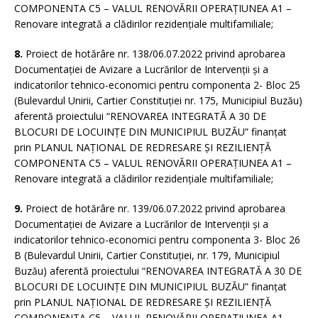
COMPONENTA C5 – VALUL RENOVĂRII OPERAȚIUNEA A1 –
Renovare integrată a clădirilor rezidențiale multifamiliale;
8.
Proiect de hotărâre nr. 138/06.07.2022 privind aprobarea
Documentației de Avizare a Lucrărilor de Intervenții și a
indicatorilor tehnico-economici pentru componenta 2- Bloc 25
(Bulevardul Unirii, Cartier Constituției nr. 175, Municipiul Buzău)
aferentă proiectului “RENOVAREA INTEGRATĂ A 30 DE
BLOCURI DE LOCUINȚE DIN MUNICIPIUL BUZĂU” finanțat
prin PLANUL NAȚIONAL DE REDRESARE ȘI REZILIENȚĂ
COMPONENTA C5 – VALUL RENOVĂRII OPERAȚIUNEA A1 –
Renovare integrată a clădirilor rezidențiale multifamiliale;
9.
Proiect de hotărâre nr. 139/06.07.2022 privind aprobarea
Documentației de Avizare a Lucrărilor de Intervenții și a
indicatorilor tehnico-economici pentru componenta 3- Bloc 26
B (Bulevardul Unirii, Cartier Constituției, nr. 179, Municipiul
Buzău) aferentă proiectului “RENOVAREA INTEGRATĂ A 30 DE
BLOCURI DE LOCUINȚE DIN MUNICIPIUL BUZĂU” finanțat
prin PLANUL NAȚIONAL DE REDRESARE ȘI REZILIENȚĂ
COMPONENTA C5 – VALUL RENOVĂRII OPERAȚIUNEA A1 –