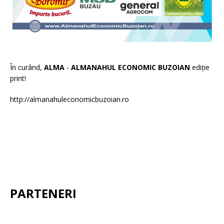
În curând,
ALMA
-
ALMANAHUL ECONOMIC BUZOIAN
ediție
print!
http://almanahuleconomicbuzoian.ro
PARTENERI