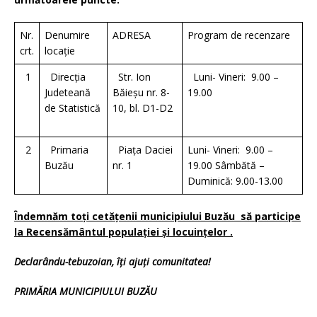
Nr.
Denumire
ADRESA
Program de recenzare
crt.
locație
1
Direcția
Str. Ion
Luni- Vineri: 9.00 –
Judeteană
Băieșu nr. 8-
19.00
de Statistică
10, bl. D1-D2
2
Primaria
Piața Daciei
Luni- Vineri: 9.00 –
Buzău
nr. 1
19.00 Sâmbătă –
Duminică: 9.00-13.00
Îndemnăm toți cetățenii municipiului Buzău să participe
la Recensământul populației și locuințelor .
Declarându-tebuzoian, îți ajuți comunitatea!
PRIMĂRIA MUNICIPIULUI BUZĂU