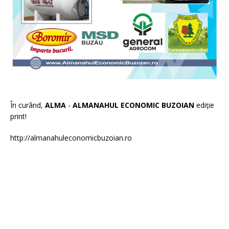
În curând,
ALMA
-
ALMANAHUL ECONOMIC BUZOIAN
ediție
print!
http://almanahuleconomicbuzoian.ro