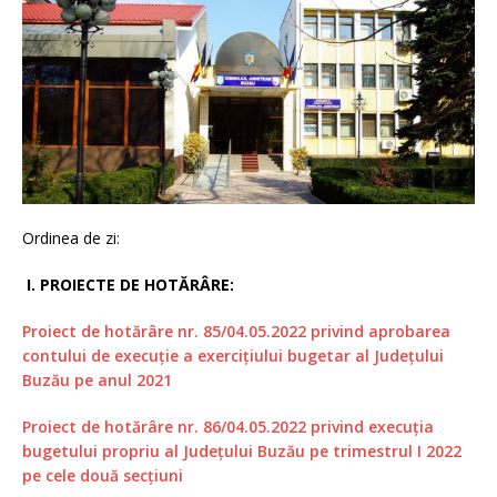
Ordinea de zi:
I. PROIECTE DE HOTĂRÂRE:
Proiect de hotărâre nr. 85/04.05.2022 privind aprobarea
contului de execuție a exercițiului bugetar al Județului
Buzău pe anul 2021
Proiect de hotărâre nr. 86/04.05.2022 privind execuția
bugetului propriu al Județului Buzău pe trimestrul I 2022
pe cele două secțiuni