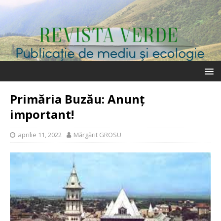
Primăria Buzău: Anunț
important!
aprilie 11, 2022
Mărgărit GROSU