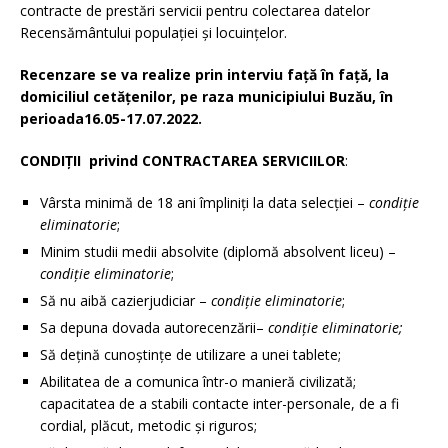
contracte de prestări servicii pentru colectarea datelor
Recensământului populației și locuințelor.
Recenzare se va realize prin interviu față în față, la
domiciliul cetățenilor, pe raza municipiului Buzău, în
perioada16.05-17.07.2022.
CONDIȚII privind CONTRACTAREA SERVICIILOR
:
Vârsta minimă de 18 ani împliniți la data selecției –
condiție
eliminatorie
;
Minim studii medii absolvite (diplomă absolvent liceu) –
condiție eliminatorie
;
Să nu aibă cazierjudiciar –
condiție eliminatorie
;
Sa depuna dovada autorecenzării–
condiție eliminatorie;
Să dețină cunoștințe de utilizare a unei tablete;
Abilitatea de a comunica într-o manieră civilizată;
capacitatea de a stabili contacte inter-personale, de a fi
cordial, plăcut, metodic şi riguros;