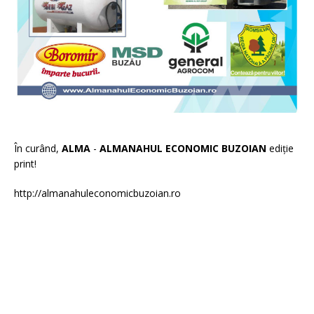
În curând,
ALMA
-
ALMANAHUL ECONOMIC BUZOIAN
ediție
print!
http://almanahuleconomicbuzoian.ro