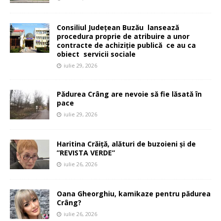
Consiliul Județean Buzău lansează
procedura proprie de atribuire a unor
contracte de achiziție publică ce au ca
obiect servicii sociale
iulie 29, 2026
Pădurea Crâng are nevoie să fie lăsată în
pace
iulie 29, 2026
Haritina Crăiță, alături de buzoieni și de
”REVISTA VERDE”
iulie 26, 2026
Oana Gheorghiu, kamikaze pentru pădurea
Crâng?
iulie 26, 2026