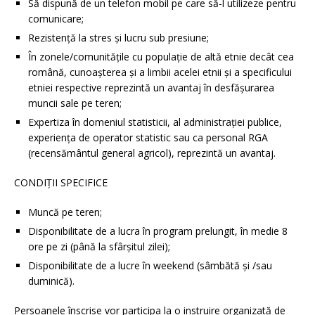
Să dispună de un telefon mobil pe care să-l utilizeze pentru
comunicare;
Rezistenţă la stres şi lucru sub presiune;
În zonele/comunitățile cu populaţie de altă etnie decât cea
română, cunoaşterea şi a limbii acelei etnii şi a specificului
etniei respective reprezintă un avantaj în desfăşurarea
muncii sale pe teren;
Expertiza în domeniul statisticii, al administrației publice,
experiența de operator statistic sau ca personal RGA
(recensământul general agricol), reprezintă un avantaj.
CONDIȚII SPECIFICE
Muncă pe teren;
Disponibilitate de a lucra în program prelungit, în medie 8
ore pe zi (până la sfârşitul zilei);
Disponibilitate de a lucre în weekend (sâmbătă şi /sau
duminică).
Persoanele înscrise vor participa la o instruire organizată de