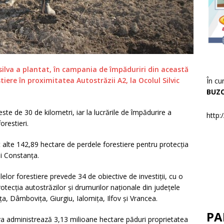
a a plantat, în campania de împăduriri din această
iere în proximitatea Autostrăzii A2, la Ocolul Silvic
În cu
BUZ
e 30 de kilometri, iar la lucrările de împădurire a
http:
orestieri.
e 142,89 hectare de perdele forestiere pentru protecția
și Constanța.
 forestiere prevede 34 de obiective de investiții, cu o
tecția autostrăzilor și drumurilor naționale din județele
a, Dâmbovița, Giurgiu, Ialomița, Ilfov și Vrancea.
PA
ministrează 3,13 milioane hectare păduri proprietatea