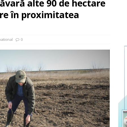
ăvară alte 90 de hectare
ere în proximitatea
national
0