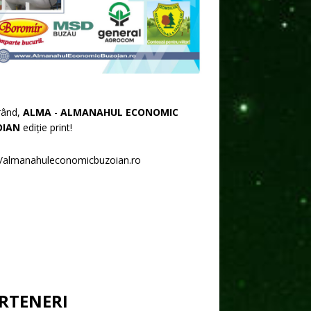
rând,
ALMA
-
ALMANAHUL ECONOMIC
OIAN
ediție print!
//almanahuleconomicbuzoian.ro
RTENERI