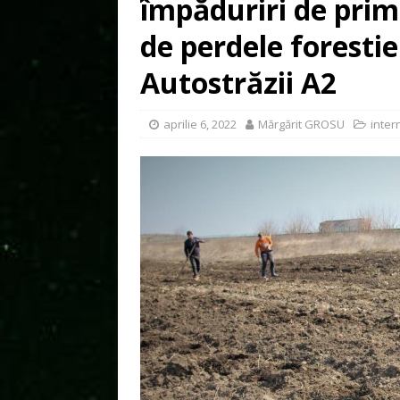
împăduriri de prim
de perdele foresti
Autostrăzii A2
aprilie 6, 2022
Mărgărit GROSU
inter