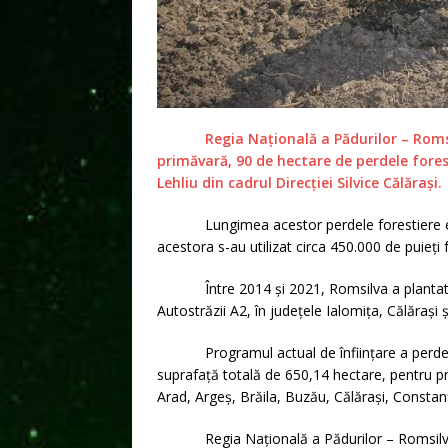
Regia Națională a Pădurilor – Romsilv
primăvară, 90 de hectare de perdele forest
Lehliu din cadrul Direcției Silvice Călărași.
Lungimea acestor perdele forestiere este d
acestora s-au utilizat circa 450.000 de puieți f
Între 2014 și 2021, Romsilva a plantat alt
Autostrăzii A2, în județele Ialomița, Călărași 
Programul actual de înființare a perdelelor
suprafață totală de 650,14 hectare, pentru pro
Arad, Argeș, Brăila, Buzău, Călărași, Constanț
Regia Națională a Pădurilor – Romsilva ad