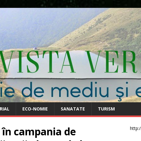
RIAL
ECO-NOMIE
SANATATE
TURISM
 în campania de
http: