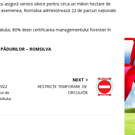
 și asigură servicii silvice pentru circa un milion hectare de
De asemenea, Romsilva administrează 22 de parcuri naționale
tatului, 80% dețin certificarea managementului forestier în
A PĂDURILOR – ROMSILVA
NEXT
 2022
RESTRICȚII TEMPORARE DE
ui de
CIRCULAȚIE
iliului