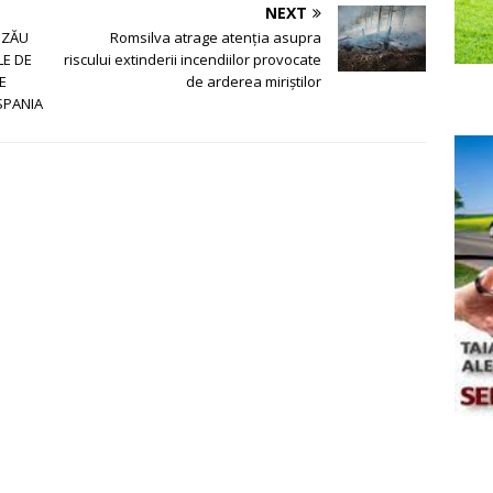
NEXT
UZĂU
Romsilva atrage atenția asupra
LE DE
riscului extinderii incendiilor provocate
E
de arderea miriștilor
SPANIA