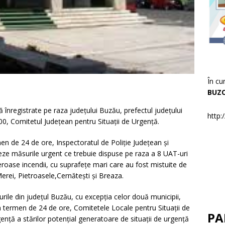
În cu
BUZ
ă înregistrate pe raza județului Buzău, prefectul județului
http:
00, Comitetul Județean pentru Situații de Urgență.
men de 24 de ore, Inspectoratul de Poliție Județean și
eze măsurile urgent ce trebuie dispuse pe raza a 8 UAT-uri
roase incendii, cu suprafețe mari care au fost mistuite de
erei, Pietroasele,Cernătești și Breaza.
rile din județul Buzău, cu excepția celor două municipii,
n termen de 24 de ore, Comitetele Locale pentru Situații de
PA
gență a stărilor potențial generatoare de situații de urgență