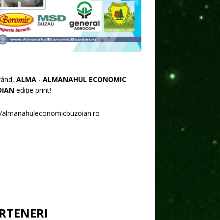
rând,
ALMA
-
ALMANAHUL ECONOMIC
OIAN
ediție print!
//almanahuleconomicbuzoian.ro
RTENERI