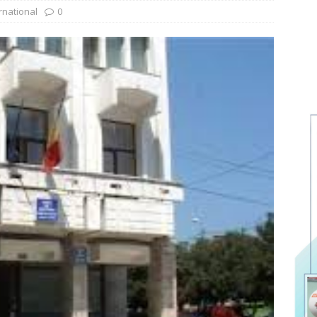
rnational
0