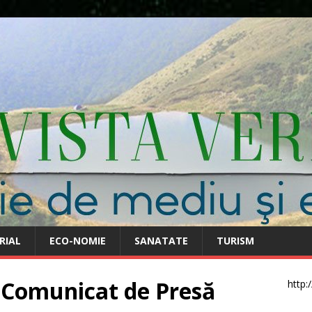
RIAL
ECO-NOMIE
SANATATE
TURISM
 Comunicat de Presă
http: