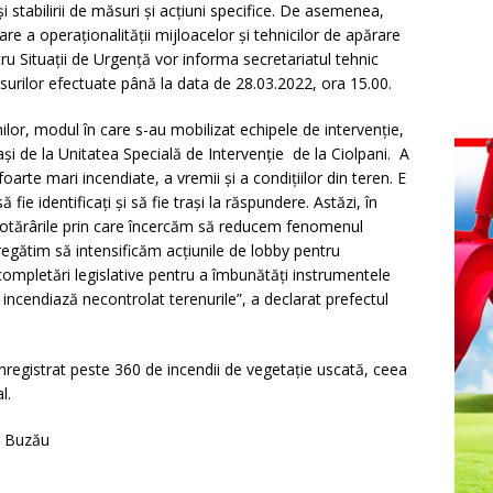
 stabilirii de măsuri și acțiuni specifice. De asemenea,
re a operaționalității mijloacelor și tehnicilor de apărare
ru Situații de Urgență vor informa secretariatul tehnic
surilor efectuate până la data de 28.03.2022, ora 15.00.
ilor, modul în care s-au mobilizat echipele de intervenție,
ași de la Unitatea Specială de Intervenție de la Ciolpani. A
arte mari incendiate, a vremii și a condițiilor din teren. E
ie identificați și să fie trași la răspundere. Astăzi, în
e hotărârile prin care încercăm să reducem fenomenul
regătim să intensificăm acțiunile de lobby pentru
ompletări legislative pentru a îmbunătăți instrumentele
incendiază necontrolat terenurile”, a declarat prefectul
înregistrat peste 360 de incendii de vegetație uscată, ceea
l.
ul Buzău