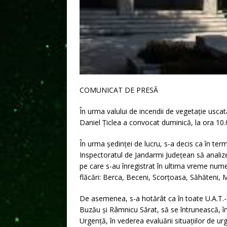
COMUNICAT DE PRESĂ
În urma valului de incendii de vegetație uscat
Daniel Țiclea a convocat duminică, la ora 10.
În urma ședinței de lucru, s-a decis ca în ter
Inspectoratul de Jandarmi Județean să analiz
pe care s-au înregistrat în ultima vreme nume
flăcări: Berca, Beceni, Scorțoasa, Săhăteni, M
De asemenea, s-a hotărât ca în toate U.A.T.-u
Buzău și Râmnicu Sărat, să se întrunească, î
Urgență, în vederea evaluării situațiilor de ur