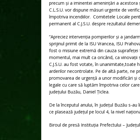
precum și a iminentei amenințări a acestora și
C.L.S.U. vor dispune măsuri urgente de verifica
împotriva incendiilor. Comitetele Locale pent
permanent al C.J.S.U. despre rezultatul demer
”Apreciez intervenția pompierilor și a jandarm
sprijinul primit de la ISU Vrancea, ISU Prahov
fost o misiune extremă din cauza suprafeței fo
momentul, mai mult ca oricând, ca vinovații să f
C.J.S.U. au fost votate, în unanimitate,toat
arderilor necontrolate. Pe de altă parte, ne p
promovarea de urgență a unor modificări și c
legale cu care să luptăm împotriva celor care 
județului Buzău, Daniel Țiclea.
De la începutul anului, în județul Buzău s-au 
ce plasează județul pe locul 4, la nivel naționa
Biroul de presă Instituția Prefectului – Județ