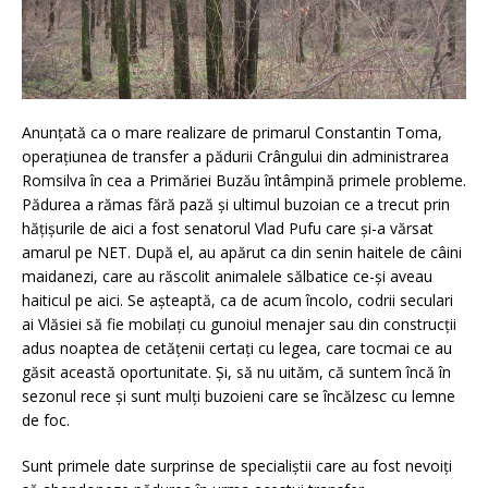
Anunțată ca o mare realizare de primarul Constantin Toma,
operațiunea de transfer a pădurii Crângului din administrarea
Romsilva în cea a Primăriei Buzău întâmpină primele probleme.
Pădurea a rămas fără pază și ultimul buzoian ce a trecut prin
hățișurile de aici a fost senatorul Vlad Pufu care și-a vărsat
amarul pe NET. După el, au apărut ca din senin haitele de câini
maidanezi, care au răscolit animalele sălbatice ce-și aveau
haiticul pe aici. Se așteaptă, ca de acum încolo, codrii seculari
ai Vlăsiei să fie mobilați cu gunoiul menajer sau din construcții
adus noaptea de cetățenii certați cu legea, care tocmai ce au
găsit această oportunitate. Și, să nu uităm, că suntem încă în
sezonul rece și sunt mulți buzoieni care se încălzesc cu lemne
de foc.
Sunt primele date surprinse de specialiștii care au fost nevoiți