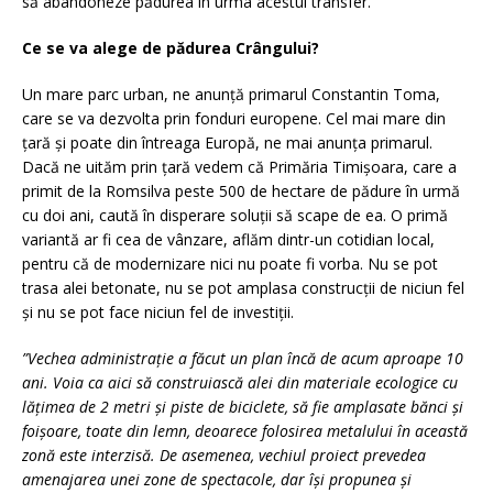
să abandoneze pădurea în urma acestui transfer.
Ce se va alege de pădurea Crângului?
Un mare parc urban, ne anunță primarul Constantin Toma,
care se va dezvolta prin fonduri europene. Cel mai mare din
țară și poate din întreaga Europă, ne mai anunța primarul.
Dacă ne uităm prin țară vedem că Primăria Timișoara, care a
primit de la Romsilva peste 500 de hectare de pădure în urmă
cu doi ani, caută în disperare soluții să scape de ea. O primă
variantă ar fi cea de vânzare, aflăm dintr-un cotidian local,
pentru că de modernizare nici nu poate fi vorba. Nu se pot
trasa alei betonate, nu se pot amplasa construcții de niciun fel
și nu se pot face niciun fel de investiții.
”Vechea administrație a făcut un plan încă de acum aproape 10
ani. Voia ca aici să construiască alei din materiale ecologice cu
lățimea de 2 metri și piste de biciclete, să fie amplasate bănci și
foișoare, toate din lemn, deoarece folosirea metalului în această
zonă este interzisă. De asemenea, vechiul proiect prevedea
amenajarea unei zone de spectacole, dar își propunea și