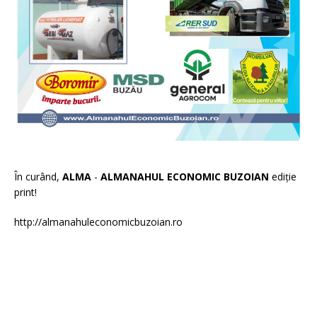
În curând,
ALMA
-
ALMANAHUL ECONOMIC BUZOIAN
ediție
print!
http://almanahuleconomicbuzoian.ro