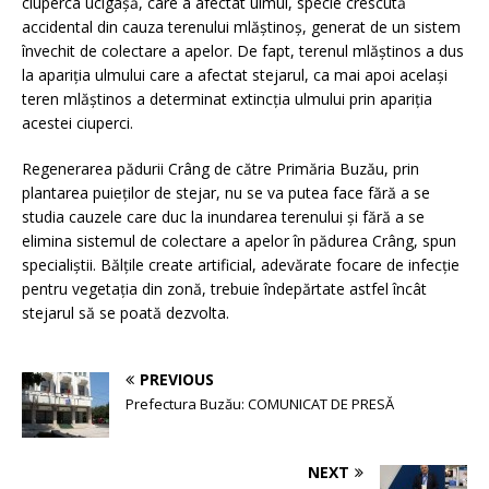
ciuperca ucigașă, care a afectat ulmul, specie crescută
accidental din cauza terenului mlăștinoș, generat de un sistem
învechit de colectare a apelor. De fapt, terenul mlăștinos a dus
la apariția ulmului care a afectat stejarul, ca mai apoi același
teren mlăștinos a determinat extincția ulmului prin apariția
acestei ciuperci.
Regenerarea pădurii Crâng de către Primăria Buzău, prin
plantarea puieților de stejar, nu se va putea face fără a se
studia cauzele care duc la inundarea terenului și fără a se
elimina sistemul de colectare a apelor în pădurea Crâng, spun
specialiștii. Bălțile create artificial, adevărate focare de infecție
pentru vegetația din zonă, trebuie îndepărtate astfel încât
stejarul să se poată dezvolta.
PREVIOUS
Prefectura Buzău: COMUNICAT DE PRESĂ
NEXT