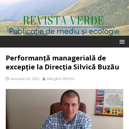
Performanță managerială de
excepție la Direcția Silvică Buzău
ianuarie 20, 2022
Mărgărit GROSU