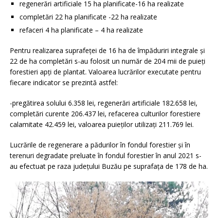
regenerări artificiale 15 ha planificate-16 ha realizate
completări 22 ha planificate -22 ha realizate
refaceri 4 ha planificate – 4 ha realizate
Pentru realizarea suprafeței de 16 ha de împăduriri integrale și
22 de ha completări s-au folosit un număr de 204 mii de puieți
forestieri apți de plantat. Valoarea lucrărilor executate pentru
fiecare indicator se prezintă astfel:
-pregătirea solului 6.358 lei, regenerări artificiale 182.658 lei,
completări curente 206.437 lei, refacerea culturilor forestiere
calamitate 42.459 lei, valoarea puieților utilizați 211.769 lei.
Lucrările de regenerare a pădurilor în fondul forestier și în
terenuri degradate preluate în fondul forestier în anul 2021 s-
au efectuat pe raza județului Buzău pe suprafața de 178 de ha.