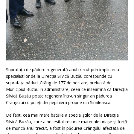
Suprafața de pădure regenerată anul trecut prin implicarea
specialiștilor de la Direcția Silvică Buzău corespunde cu
suprafața pădurii Crâng de 177 de hectare, preluată de
Municipiul Buzău în administrare, ceea ce înseamnă că Direcția
Silvică Buzău poate regenera într-un singur an pădurea
Crângului cu puieți din pepiniera proprie din Simileasca.
De fapt, cea mai mare bătălie a specialiștilor de la Direcția
Silvică Buzău, care a necesitat resurse materiale uriașe și forță
de muncă anul trecut, a fost în pădurea Crângului afectată de