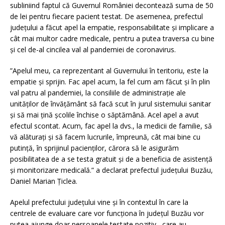
subliniind faptul că Guvernul României decontează suma de 50
de lei pentru fiecare pacient testat. De asemenea, prefectul
județului a făcut apel la empatie, responsabilitate și implicare a
cât mai multor cadre medicale, pentru a putea traversa cu bine
și cel de-al cincilea val al pandemiei de coronavirus.
”Apelul meu, ca reprezentant al Guvernului în teritoriu, este la
empatie și sprijin. Fac apel acum, la fel cum am făcut și în plin
val patru al pandemiei, la consiliile de administrație ale
unităților de învățământ să facă scut în jurul sistemului sanitar
și să mai țină școlile închise o săptămână. Acel apel a avut
efectul scontat. Acum, fac apel la dvs., la medicii de familie, să
vă alăturați și să facem lucrurile, împreună, cât mai bine cu
putință, în sprijinul pacienților, cărora să le asigurăm
posibilitatea de a se testa gratuit și de a beneficia de asistență
și monitorizare medicală.” a declarat prefectul județului Buzău,
Daniel Marian Țiclea.
Apelul prefectului județului vine și în contextul în care la
centrele de evaluare care vor funcționa în județul Buzău vor
putea ajunge doar persoanele testate pozitiv, care au