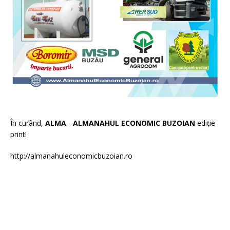
În curând,
ALMA
-
ALMANAHUL ECONOMIC BUZOIAN
ediție
print!
http://almanahuleconomicbuzoian.ro