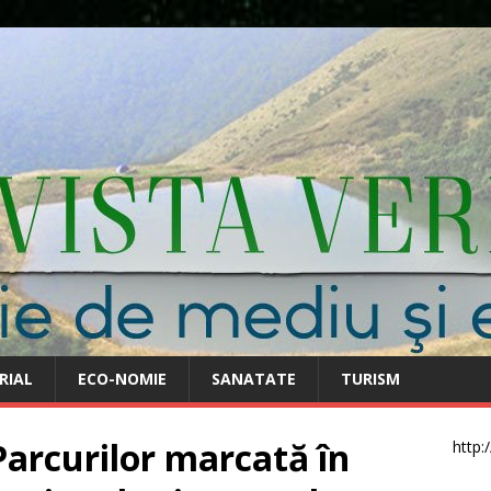
RIAL
ECO-NOMIE
SANATATE
TURISM
arcurilor marcată în
http: