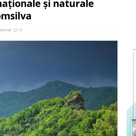
naționale și naturale
omsilva
tional
0