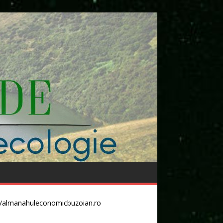
//almanahuleconomicbuzoian.ro