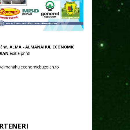
rând,
ALMA
-
ALMANAHUL ECONOMIC
OIAN
ediție print!
//almanahuleconomicbuzoian.ro
RTENERI