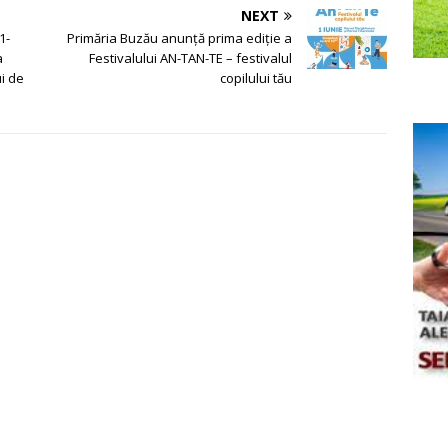
NEXT
1-
Primăria Buzău anunță prima ediție a
a
Festivalului AN-TAN-TE – festivalul
ui de
copilului tău