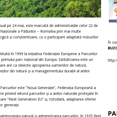
al pe 24 mai, este marcată de administrațiile celor 22 de
ei Naționale a Pădurilor – Romsilva prin mai multe
gică și conștientizare, cu o participare adaptată măsurilor
În cu
BUZ
tă în 1999 la inițiativa Federației Europene a Parcurilor
a primului parc național din Europa. Sărbătoarea este un
http:
care are ca obiectiv apropierea oamenilor de natură,
ților din natură și a managementului durabil al ariilor
curilor este ”Noua Generație”, Federația Europeană a
ivind viitorul parcurilor și a ariilor naturale protejate în
sare ”Next Generation EU” și, totodată, adaptarea ofertei
or generații.
PA
trimoniului natural și administrarea parcurilor, în 1935 fiind