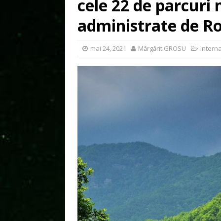
cele 22 de parcuri 
administrate de R
mai 24, 2021
Mărgărit GROSU
interna