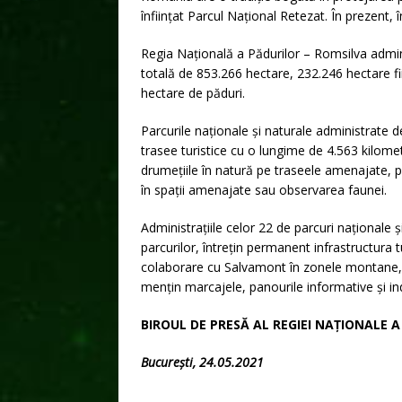
înființat Parcul Național Retezat. În prezent,
Regia Națională a Pădurilor – Romsilva admini
totală de 853.266 hectare, 232.246 hectare fii
hectare de păduri.
Parcurile naționale și naturale administrate d
trasee turistice cu o lungime de 4.563 kilomet
drumețiile în natură pe traseele amenajate, pl
în spații amenajate sau observarea faunei.
Administrațiile celor 22 de parcuri naționale 
parcurilor, întrețin permanent infrastructura 
colaborare cu Salvamont în zonele montane, 
mențin marcajele, panourile informative și ind
BIROUL DE PRESĂ AL REGIEI NAȚIONALE 
București, 24.05.2021