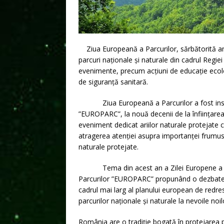
Ziua Europeană a Parcurilor, sărbătorită anu
parcuri naționale și naturale din cadrul Regi
evenimente, precum acțiuni de educație ecolo
de siguranță sanitară.
Ziua Europeană a Parcurilor a fost institui
”EUROPARC”, la nouă decenii de la înființare
eveniment dedicat ariilor naturale protejate 
atragerea atenției asupra importanței frumuse
naturale protejate.
Tema din acest an a Zilei Europene a Par
Parcurilor ”EUROPARC” propunând o dezbatere pr
cadrul mai larg al planului european de redre
parcurilor naționale și naturale la nevoile noil
România are o tradiție bogată în protejarea pa