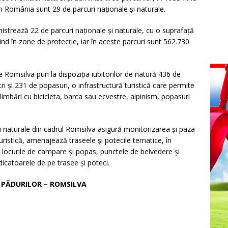
 în România sunt 29 de parcuri naționale și naturale.
strează 22 de parcuri naționale și naturale, cu o suprafață
nd în zone de protecție, iar în aceste parcuri sunt 562.730
e Romsilva pun la dispoziția iubitorilor de natură 436 de
ri și 231 de popasuri, o infrastructură turistică care permite
imbări cu bicicleta, barca sau ecvestre, alpinism, popasuri
și naturale din cadrul Romsilva asigură monitorizarea și paza
turistică, amenajează traseele și potecile tematice, în
locurile de campare și popas, punctele de belvedere și
icatoarele de pe trasee și poteci.
A PĂDURILOR – ROMSILVA