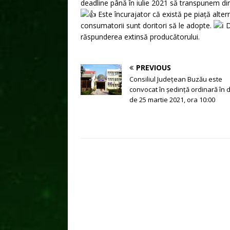
deadline până în iulie 2021 să transpunem dir
Este încurajator că există pe piață alter
consumatorii sunt doritori să le adopte.
D
răspunderea extinsă producătorului.
PREVIOUS
Consiliul Județean Buzău este
convocat în ședință ordinară în 
de 25 martie 2021, ora 10:00