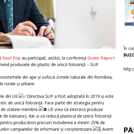
În cu
BUZ
at
Raul Pop
au participat, astăzi, la conferința
Green Report
vind produsele din plastic de unică folosință – SUP.
http:
cosistemele din ape și sufocă zonele naturale din România,
le rurale și urbane.
le din UE.
Directiva SUP a fost adoptată în 2019 și este
astic de unică folosință. Face parte din strategia pentru
ă de statele membre.
UE vrea să interzică produse
țe de baloane), dar și să reducă plasticul de unică folosință
 pentru producători precum includerea a minim 25% de
PA
turilor campaniilor de informare și conștientizare.
Avem