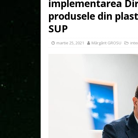
implementarea Dir
produsele din plast
SUP
martie 25, 2021
Mărgărit GROSU
inte