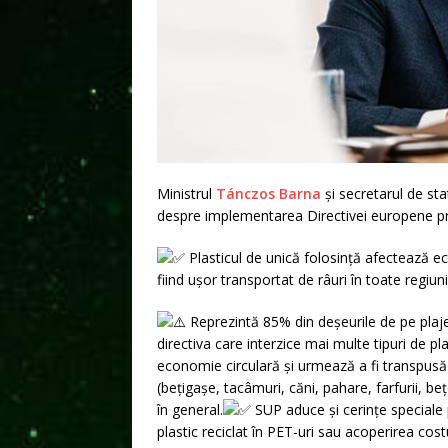
Ministrul
Tánczos Barna
și secretarul de st
despre implementarea Directivei europene pri
Plasticul de unică folosință afectează e
fiind ușor transportat de râuri în toate regiuni
Reprezintă 85% din deșeurile de pe plaje
directiva care interzice mai multe tipuri de pl
economie circulară și urmează a fi transpus
(bețigașe, tacâmuri, căni, pahare, farfurii, be
în general.
SUP aduce și cerințe speciale
plastic reciclat în PET-uri sau acoperirea cos