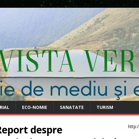
RIAL
ECO-NOMIE
SANATATE
TURISM
Report despre
http: