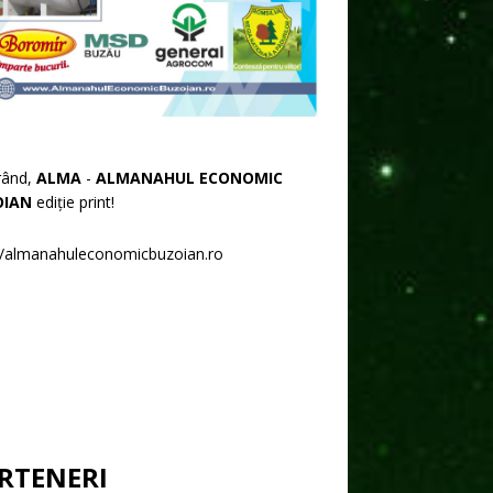
rând,
ALMA
-
ALMANAHUL ECONOMIC
OIAN
ediție print!
//almanahuleconomicbuzoian.ro
RTENERI