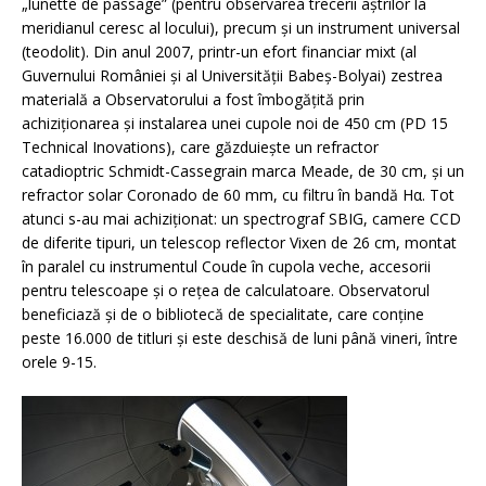
„lunette de passage” (pentru observarea trecerii aştrilor la
meridianul ceresc al locului), precum şi un instrument universal
(teodolit). Din anul 2007, printr-un efort financiar mixt (al
Guvernului României şi al Universităţii Babeş-Bolyai) zestrea
materială a Observatorului a fost îmbogăţită prin
achiziţionarea şi instalarea unei cupole noi de 450 cm (PD 15
Technical Inovations), care găzduieşte un refractor
catadioptric Schmidt-Cassegrain marca Meade, de 30 cm, şi un
refractor solar Coronado de 60 mm, cu filtru în bandă Hα. Tot
atunci s-au mai achiziţionat: un spectrograf SBIG, camere CCD
de diferite tipuri, un telescop reflector Vixen de 26 cm, montat
în paralel cu instrumentul Coude în cupola veche, accesorii
pentru telescoape şi o reţea de calculatoare. Observatorul
beneficiază şi de o bibliotecă de specialitate, care conţine
peste 16.000 de titluri şi este deschisă de luni până vineri, între
orele 9-15.