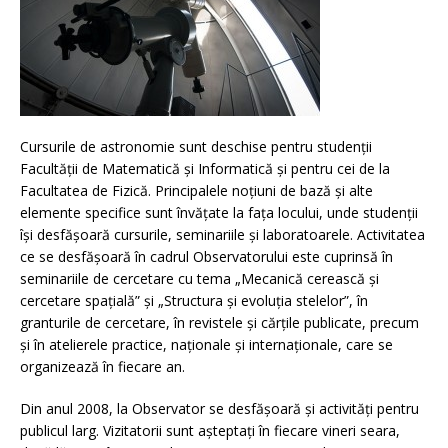
Cursurile de astronomie sunt deschise pentru studenţii
Facultăţii de Matematică şi Informatică şi pentru cei de la
Facultatea de Fizică. Principalele noţiuni de bază şi alte
elemente specifice sunt învăţate la faţa locului, unde studenţii
îşi desfăşoară cursurile, seminariile şi laboratoarele. Activitatea
ce se desfăşoară în cadrul Observatorului este cuprinsă în
seminariile de cercetare cu tema „Mecanică cerească şi
cercetare spaţială” şi „Structura şi evoluţia stelelor”, în
granturile de cercetare, în revistele şi cărţile publicate, precum
şi în atelierele practice, naţionale şi internaţionale, care se
organizează în fiecare an.
Din anul 2008, la Observator se desfăşoară şi activităţi pentru
publicul larg. Vizitatorii sunt aşteptaţi în fiecare vineri seara,