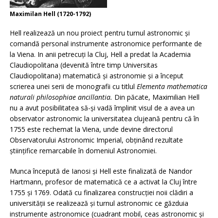
Maximilan Hell (1720-1792)
Hell realizează un nou proiect pentru turnul astronomic şi
comandă personal instrumente astronomice performante de
la Viena. In anii petrecuţi la Cluj, Hell a predat la Academia
Claudiopolitana (devenită între timp Universitas
Claudiopolitana) matematică şi astronomie şi a început
scrierea unei serii de monografii cu titlul
Elementa mathematica
naturali philosophiae ancillantia.
Din păcate, Maximilian Hell
nu a avut posibilitatea să-şi vadă împlinit visul de a avea un
observator astronomic la universitatea clujeană pentru că în
1755 este rechemat la Viena, unde devine directorul
Observatorului Astronomic Imperial, obţinând rezultate
ştiinţifice remarcabile în domeniul Astronomiei.
Munca începută de Ianosi şi Hell este finalizată de Nandor
Hartmann, profesor de matematică ce a activat la Cluj între
1755 şi 1769. Odată cu finalizarea construcţiei noii clădiri a
universităţii se realizează şi turnul astronomic ce găzduia
instrumente astronomice (cuadrant mobil, ceas astronomic şi