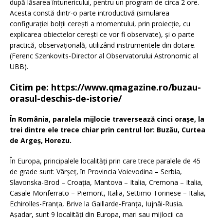
după lăsarea întunericului, pentru un program de circa 2 ore.
Acesta constă dintr-o parte introductivă (simularea
configuraţiei bolţii cereşti a momentului, prin proiecţie, cu
explicarea obiectelor cereşti ce vor fi observate), şi o parte
practică, observaţională, utilizând instrumentele din dotare.
(Ferenc Szenkovits-Director al Observatorului Astronomic al
UBB).
Citim pe:
https://www.qmagazine.ro/buzau-
orasul-deschis-de-istorie/
În România, paralela mijlocie traversează cinci orașe, la
trei dintre ele trece chiar prin centrul lor: Buzău, Curtea
de Argeș, Horezu.
În Europa, principalele localități prin care trece paralele de 45
de grade sunt: Vârșeț, în Provincia Voievodina – Serbia,
Slavonska-Brod – Croația, Mantova – Italia, Cremona – Italia,
Casale Monferrato – Piemont, Italia, Settimo Torinese – Italia,
Echirolles-Franța, Brive la Gaillarde-Franța, Iujnâi-Rusia.
Așadar, sunt 9 localități din Europa, mari sau mijlocii ca