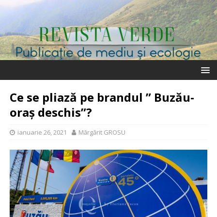
Ce se pliază pe brandul ” Buzău-
oraș deschis”?
ianuarie 26, 2021
Mărgărit GROSU