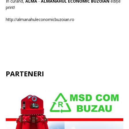
În curând,
ALMA
-
ALMANAHUL ECONOMIC BUZOIAN
ediție
print!
http://almanahuleconomicbuzoian.ro
PARTENERI