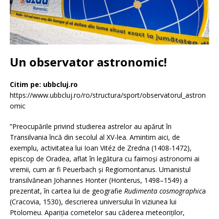
Un observator astronomic
!
Citim pe: ubbcluj.ro
https://www.ubbcluj.ro/ro/structura/sport/observatorul_astron
omic
”Preocupările privind studierea astrelor au apărut în
Transilvania încă din secolul al XV-lea. Amintim aici, de
exemplu, activitatea lui Ioan Vitéz de Zredna (1408-1472),
episcop de Oradea, aflat în legătura cu faimoşi astronomi ai
vremii, cum ar fi Peuerbach şi Regiomontanus. Umanistul
transilvănean Johannes Honter (Honterus, 1498–1549) a
prezentat, în cartea lui de geografie
Rudimenta cosmographic
a
(Cracovia, 1530), descrierea universului în viziunea lui
Ptolomeu. Apariţia cometelor sau căderea meteoriţilor,