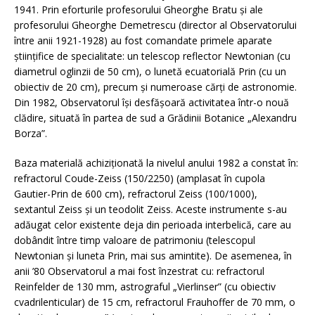
1941. Prin eforturile profesorului Gheorghe Bratu şi ale
profesorului Gheorghe Demetrescu (director al Observatorului
între anii 1921-1928) au fost comandate primele aparate
ştiinţifice de specialitate: un telescop reflector Newtonian (cu
diametrul oglinzii de 50 cm), o lunetă ecuatorială Prin (cu un
obiectiv de 20 cm), precum şi numeroase cărţi de astronomie.
Din 1982, Observatorul îşi desfăşoară activitatea într-o nouă
clădire, situată în partea de sud a Grădinii Botanice „Alexandru
Borza”.
Baza materială achiziţionată la nivelul anului 1982 a constat în:
refractorul Coude-Zeiss (150/2250) (amplasat în cupola
Gautier-Prin de 600 cm), refractorul Zeiss (100/1000),
sextantul Zeiss şi un teodolit Zeiss. Aceste instrumente s-au
adăugat celor existente deja din perioada interbelică, care au
dobândit între timp valoare de patrimoniu (telescopul
Newtonian şi luneta Prin, mai sus amintite). De asemenea, în
anii ’80 Observatorul a mai fost înzestrat cu: refractorul
Reinfelder de 130 mm, astrograful „Vierlinser” (cu obiectiv
cvadrilenticular) de 15 cm, refractorul Frauhoffer de 70 mm, o