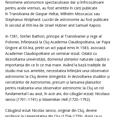
fenomene astonomice spectaculoase dar şi înfricoşătoare
pentru acele vremuri, au fost amintite în cărţi publicate
în Transilvania de Gaspar Heltai, Wilhelm Misocacus sau
Stephanus Wolphard. Lucrări de astronomie au fost publicate
în secolul al XVII-lea de Izrael Hübner and Samuel Kaposi.
In 1581, Stefan Bathori, principe al Transilvaniei şi rege al
Poloniei, înfiinţează la Cluj Academia Claudiopolitana, iar Papa
Grigore al XII-lea, printr-un act papal emis în 1583, asociază
Academiei Claudiopolitane un seminar iezuit. Odată cu
dezvoltarea universităţii, domeniul ştiinţelor naturale capătă o
importanţa din ce în ce mai mare. Având la bază tradiţiile de
studiu mai sus amintite, necesitatea înfiinţării unui observator
astronomic la Cluj devine stringentă. In dezvoltarea studiilor şi
cercetărilor de Astronomie, precum şi lansarea planurilor
pentru realizarea unui observator astronomic la Cluj un rol
fundamental l-au avut, în acei ani, doi călugări iezuiţi: Nicolaus
Ianosi (1701–1741) şi Maximilian Hell (1720–1792).
Călugărul iezuit Nicolas Ianosi, originar din Cluj, devine
profesor la Universitatea din Cluj (1734–1739), după ce-şi