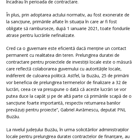
încadrau în perioada de contractare.
În plus, prin adoptarea actului normativ, au fost exonerate de
la sancțiune, primăriile aflate în situația în care ar fi fost
obligate să ramburseze, după 1 ianuarie 2021, toate fondurile
atrase pentru lucrările nefinalizate.
Cred ca o guvernare este eficientă dacă menține un contact
permanent cu realitatea din teren. Prelungirea duratei de
contractare pentru proiectele de investiții locale este o măsură
care reflectă colaborarea guvernului cu autoritățile locale,
indiferent de culoarea politică. Astfel, la Buzău, 25 de primării
vor beneficia de prelungirea termenelor de finalizare a 32 de
lucrări, ceea ce va presupune o dată că aceste lucrări se vor
putea duce la capăt și pe de altă parte că primăriile scapă de o
sancțiune foarte importantă, respectiv returnarea banilor
prevăzuți pentru proiecte”, Gabriel Avrămescu, deputat PNL
Buzău.
La nivelul județului Buzău, în urma solicitărilor administrațiilor
locale pentru prelungirea duratei contractelor de finanțare, au