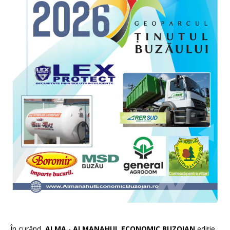
În curând,
ALMA
-
ALMANAHUL ECONOMIC BUZOIAN
ediție